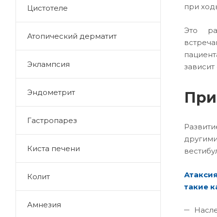
при ход
Цистотеле
Это ра
Атопический дерматит
встреча
пациент
Эклампсия
зависит 
Эндометрит
При
Гастропарез
Развити
другим
Киста печени
вестибу
Атакси
Колит
такие к
Амнезия
Насле