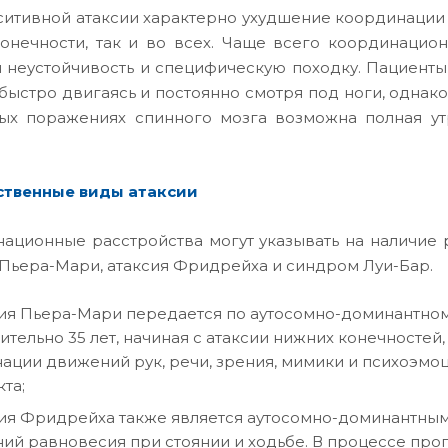
ситивной атаксии характерно ухудшение координации п
онечности, так и во всех. Чаще всего координацио
 неустойчивость и специфическую походку. Пациент
 быстро двигаясь и постоянно смотря под ноги, однак
ых поражениях спинного мозга возможна полная ут
ственные виды атаксии
ационные расстройства могут указывать на наличие р
 Пьера-Мари, атаксия Фридрейха и синдром Луи-Бар.
ия Пьера-Мари передается по аутосомно-доминантному
ительно 35 лет, начиная с атаксии нижних конечностей
ации движений рук, речи, зрения, мимики и психоэмоц
та;
ия Фридрейха также является аутосомно-доминантным 
ий равновесия при стоянии и ходьбе. В процессе про