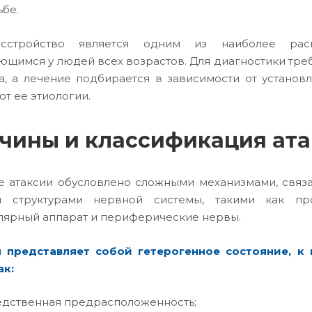
ьбе.
сстройство является одним из наиболее распр
ющимся у людей всех возрастов. Для диагностики тре
а, а лечение подбирается в зависимости от устано
от ее этиологии.
чины и классификация ат
е атаксии обусловлено сложными механизмами, связа
и структурами нервной системы, такими как пр
лярный аппарат и периферические нервы.
я представляет собой гетерогенное состояние, к
ак:
дственная предрасположенность;