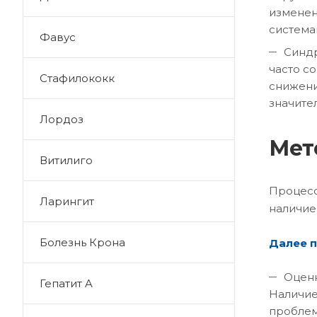
изменен
система
Фавус
Синдр
часто с
Стафилококк
снижени
значите
Лордоз
Мет
Витилиго
Процесс
Ларингит
наличие
Болезнь Крона
Далее п
Оценк
Гепатит A
Наличие
проблем