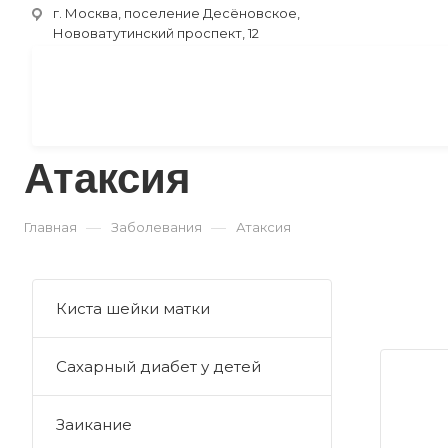
г. Москва, поселение Десёновское,
Нововатутинский проспект, 12
Атаксия
—
—
Главная
Заболевания
Атаксия
Киста шейки матки
Сахарный диабет у детей
Заикание