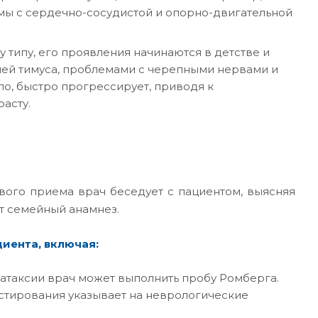
емы с сердечно-сосудистой и опорно-двигательной
типу, его проявления начинаются в детстве и
ей тимуса, проблемами с черепными нервами и
о, быстро прогрессирует, приводя к
асту.
вого приема врач беседует с пациентом, выясняя
т семейный анамнез.
иента, включая:
атаксии врач может выполнить пробу Ромберга.
естирования указывает на неврологические