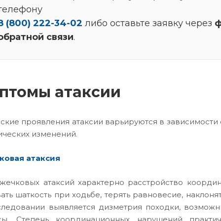
телефону
8 (800) 222-34-02
либо оставьте заявку через
ф
обратной связи
.
птомы атаксии
ские проявления атаксии варьируются в зависимости 
ических изменений.
ковая атаксия
жечковых атаксий характерно расстройство координ
ать шаткость при ходьбе, терять равновесие, наклонят
ледовании выявляется дизметрия походки, возмож
сы. Степень координационных нарушений практич