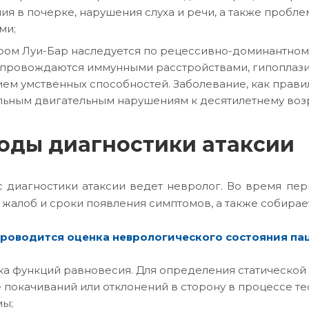
ия в почерке, нарушения слуха и речи, а также пробл
ми;
ом Луи-Бар наследуется по рецессивно-доминантному 
опровождаются иммунными расстройствами, гипоплази
ем умственных способностей. Заболевание, как правил
льным двигательным нарушениям к десятилетнему возр
оды диагностики атаксии
 диагностики атаксии ведет невролог. Во время пер
 жалоб и сроки появления симптомов, а также собирае
роводится оценка неврологического состояния пац
а функций равновесия. Для определения статической 
 покачиваний или отклонений в сторону в процессе т
ы;