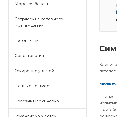
Морская болезнь
Сотрясение головного
мозга у детей
Натоптыши
Сим
Сенестопатия
Клиниче
Ожирение у детей
патолог
Мозжеч
Ночные кошмары
Для моз
Болезнь Паркинсона
испытыв
При обс
рефлек
Гемангиома у детей