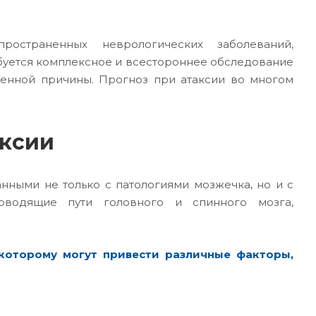
остраненных неврологических заболеваний,
буется комплексное и всестороннее обследование
вленной причины. Прогноз при атаксии во многом
аксии
нными не только с патологиями мозжечка, но и с
оводящие пути головного и спинного мозга,
 которому могут привести различные факторы,