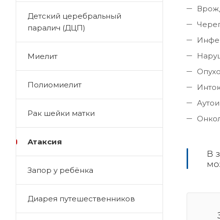
Врож
Детский церебральный
Чере
паралич (ДЦП)
Инфек
Нару
Миелит
Опухо
Полиомиелит
Инток
Аутои
Рак шейки матки
Онкол
Атаксия
В 
мо
Запор у ребёнка
Диарея путешественников