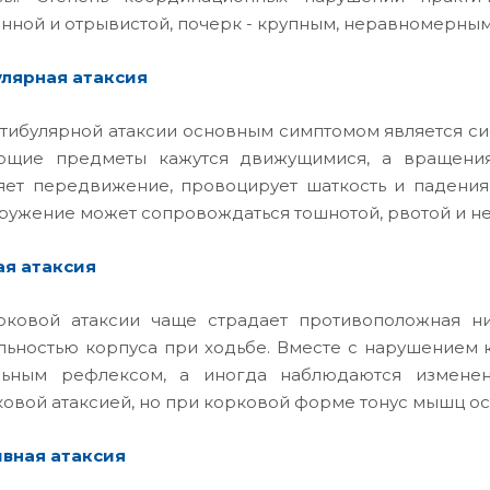
нной и отрывистой, почерк - крупным, неравномерным
лярная атаксия
тибулярной атаксии основным симптомом является си
ющие предметы кажутся движущимися, а вращения 
яет передвижение, провоцирует шаткость и падения
ружение может сопровождаться тошнотой, рвотой и н
ая атаксия
ковой атаксии чаще страдает противоположная ни
льностью корпуса при ходьбе. Вместе с нарушением
ельным рефлексом, а иногда наблюдаются изменен
овой атаксией, но при корковой форме тонус мышц ос
вная атаксия