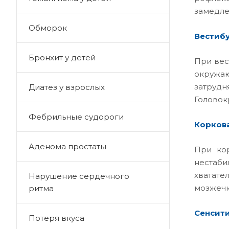
замедле
Обморок
Вестибу
Бронхит у детей
При вес
окружа
затрудн
Диатез у взрослых
Головок
Фебрильные судороги
Корков
Аденома простаты
При кор
нестаби
хватат
Нарушение сердечного
мозжечк
ритма
Сенсити
Потеря вкуса