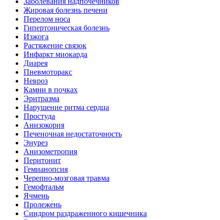
Заболевания надпочечников
Жировая болезнь печени
Перелом носа
Гипертоническая болезнь
Изжога
Растяжение связок
Инфаркт миокарда
Диарея
Пневмоторакс
Невроз
Камни в почках
Эритразма
Нарушение ритма сердца
Простуда
Анизокория
Печеночная недостаточность
Энурез
Анизометропия
Перитонит
Гемианопсия
Черепно-мозговая травма
Гемофтальм
Ячмень
Пролежень
Синдром раздраженного кишечника