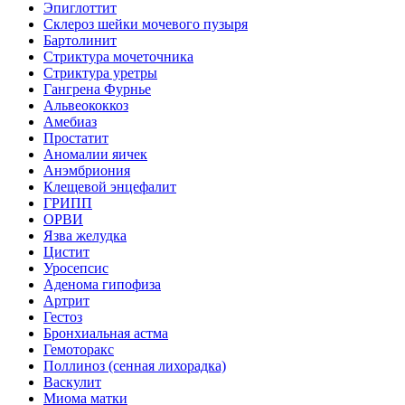
Эпиглоттит
Склероз шейки мочевого пузыря
Бартолинит
Стриктура мочеточника
Стриктура уретры
Гангрена Фурнье
Альвеококкоз
Амебиаз
Простатит
Аномалии яичек
Анэмбриония
Клещевой энцефалит
ГРИПП
ОРВИ
Язва желудка
Цистит
Уросепсис
Аденома гипофиза
Артрит
Гестоз
Бронхиальная астма
Гемоторакс
Поллиноз (сенная лихорадка)
Васкулит
Миома матки