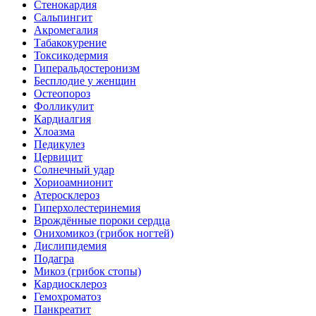
Стенокардия
Сальпингит
Акромегалия
Табакокурение
Токсикодермия
Гиперальдостеронизм
Бесплодие у женщин
Остеопороз
Фолликулит
Кардиалгия
Хлоазма
Педикулез
Цервицит
Солнечный удар
Хориоамнионит
Атеросклероз
Гиперхолестеринемия
Врождённые пороки сердца
Онихомикоз (грибок ногтей)
Дислипидемия
Подагра
Микоз (грибок стопы)
Кардиосклероз
Гемохроматоз
Панкреатит