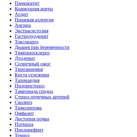
Панкреатит
Коарктация аорты
Асцит
Пищевая аллергия
Ангина
Экстрасистолия
Гастродуоденит
Токсокароз
Диарея при беременности
Тимпаносклероз
Дуоденит
Солнечный ожог
Тирозинемия
Киста селезенки
Тахикардия
Пилоростеноз
Тампонада сердца
Стеноз почечных артерий
Сколиоз
Тимолипома
Омфалит
Дистопия почки
Потница
Пиелонефрит
Тениоз