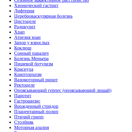
Сезонное аффективное расстройство
Хронический гастрит
Дифтерия
Цереброваскулярная болезнь
Цистоцеле
Радикулит
Храп
Атрезия хоан
Запор у взрослых
Коклюш
Сонный паралич
Болезнь Меньера
Пищевой ботулизм
Краснуха
Крипторхизм
Вазомоторный ринит
Ректоцеле
Опоясывающий герпес (опоясывающий лишай)
Паротит
Гастрошизис
Врожденный стридор
Плацентарный полип
Птичий грипп
Столбняк
Моторная алалия