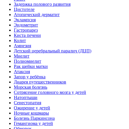
Задержка полового развития
Цистотеле
Атопический дерматит
Эклампсия
Эндометрит
Гастропарез
Киста печени
Колит
Амнезия
Детский церебральный паралич (ДЦП)
Миелит
Полиомиелит
Рак шейки матки
Атаксия
Запор у ребёнка
Диарея путешественников
Морская болезнь
Сотрясение головного мозга у детей
Натоптыши
Сенестопатия
Ожирение у детей
Ночные кошмары
Болезнь Паркинсона
Гемангиома у детей
Обморок