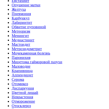
Евстахиит
Опущение матки
Желтуха
Пневмония
Карбункул
Лабиринтит
Обвитие пуповиной
Метеоризм
Менингит
Медиастинит
Мастоидит
Метроэндометрит
Мочекаменная болезнь
Паронихия
Мицетома гайморовой пазухи
Маловодие
Крапивница
Аппендицит
Серома
Отомикоз
Диспареуния
Цветной лишай
Неврастения
Отморожение
Отосклероз