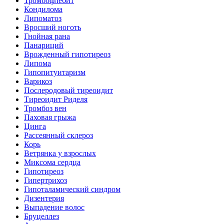
Тромбофлебит
Кондилома
Липоматоз
Вросший ноготь
Гнойная рана
Панариций
Врожденный гипотиреоз
Липома
Гипопитуитаризм
Варикоз
Послеродовый тиреоидит
Тиреоидит Риделя
Тромбоз вен
Паховая грыжа
Цинга
Рассеянный склероз
Корь
Ветрянка у взрослых
Миксома сердца
Гипотиреоз
Гипертрихоз
Гипоталамический синдром
Дизентерия
Выпадение волос
Бруцеллез