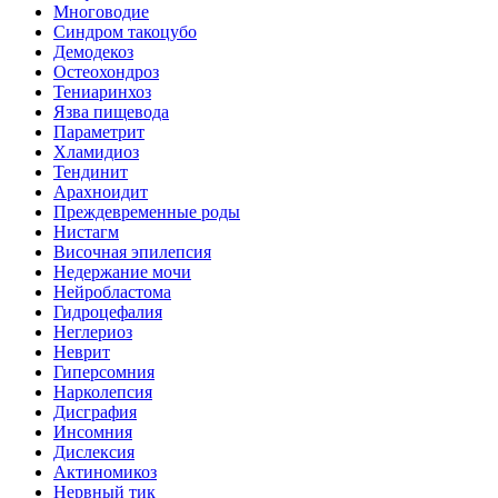
Многоводие
Синдром такоцубо
Демодекоз
Остеохондроз
Тениаринхоз
Язва пищевода
Параметрит
Хламидиоз
Тендинит
Арахноидит
Преждевременные роды
Нистагм
Височная эпилепсия
Недержание мочи
Нейробластома
Гидроцефалия
Неглериоз
Неврит
Гиперсомния
Нарколепсия
Дисграфия
Инсомния
Дислексия
Актиномикоз
Нервный тик