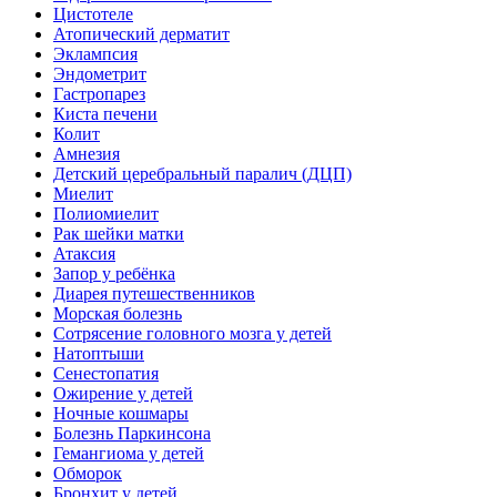
Цистотеле
Атопический дерматит
Эклампсия
Эндометрит
Гастропарез
Киста печени
Колит
Амнезия
Детский церебральный паралич (ДЦП)
Миелит
Полиомиелит
Рак шейки матки
Атаксия
Запор у ребёнка
Диарея путешественников
Морская болезнь
Сотрясение головного мозга у детей
Натоптыши
Сенестопатия
Ожирение у детей
Ночные кошмары
Болезнь Паркинсона
Гемангиома у детей
Обморок
Бронхит у детей