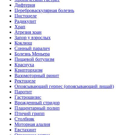
Дифтерия
Цереброваскулярная болезнь
Цистоцеле
Радикулит
Храп
Атрезия хоан
Запор у взрослых
Коклюш
Сонный паралич
Болезнь Меньера
Пищевой ботулизм
Краснуха
Крипторхизм
Вазомоторный ринит
Ректоцеле
Опоясывающий герпес (опоясывающий лишай)
Паротит
Гастрошизис
Врожденный стридор
Плацентарный полип
Птичий грипп
Столбняк
Моторная алалия
Евстахиит