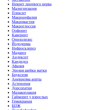
Неврит лицевого нерва
Малигнизация
Плексит
Макроцефалия
Макромастия
Макроглоссия
Оофорит
Кавернит
Онихолизис
Йододерма
Нефросклероз
Мадароз
Андексит
Кандидоз
Афазия
Эрозия шейки матки
Бруксизм
Аневризма аорты
Астенопия
Дорсопатия
Малакоплакия
Гайморит у взрослых
Гемикрания
БЦЖ