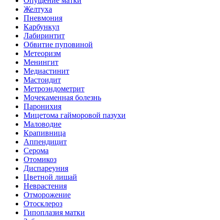
Опущение матки
Желтуха
Пневмония
Карбункул
Лабиринтит
Обвитие пуповиной
Метеоризм
Менингит
Медиастинит
Мастоидит
Метроэндометрит
Мочекаменная болезнь
Паронихия
Мицетома гайморовой пазухи
Маловодие
Крапивница
Аппендицит
Серома
Отомикоз
Диспареуния
Цветной лишай
Неврастения
Отморожение
Отосклероз
Гипоплазия матки