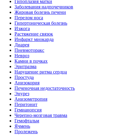
Гипоплазия матки
Заболевания надпочечников
Жировая болезнь печени
Перелом носа
Гипертоническая болезнь
Изжога
Растяжение связок
Инфаркт миокарда
Диарея
Пневмоторакс
Невроз
Камни в почках
Эритразма
Нарушение ритма сердца
Простуда
Анизокория
Печеночная недостаточность
Энурез
Анизометропия
Перитонит
Гемианопсия
Черепно-мозговая травма
Гемофтальм
Ячмень
Пролежень