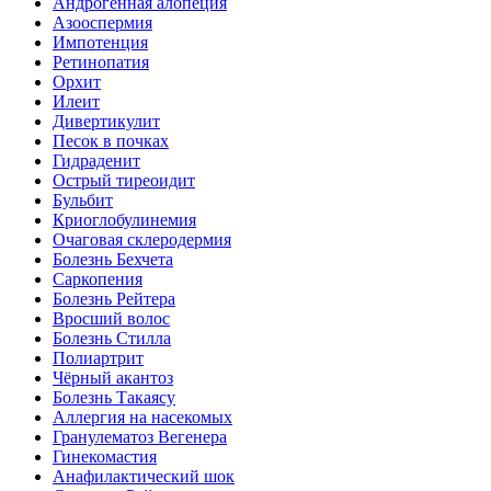
Андрогенная алопеция
Азооспермия
Импотенция
Ретинопатия
Орхит
Илеит
Дивертикулит
Песок в почках
Гидраденит
Острый тиреоидит
Бульбит
Криоглобулинемия
Очаговая склеродермия
Болезнь Бехчета
Саркопения
Болезнь Рейтера
Вросший волос
Болезнь Стилла
Полиартрит
Чёрный акантоз
Болезнь Такаясу
Аллергия на насекомых
Гранулематоз Вегенера
Гинекомастия
Анафилактический шок