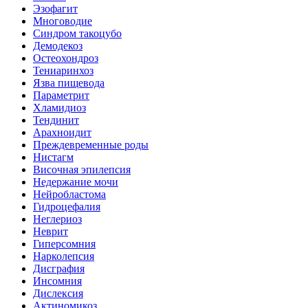
Эзофагит
Многоводие
Синдром такоцубо
Демодекоз
Остеохондроз
Тениаринхоз
Язва пищевода
Параметрит
Хламидиоз
Тендинит
Арахноидит
Преждевременные роды
Нистагм
Височная эпилепсия
Недержание мочи
Нейробластома
Гидроцефалия
Неглериоз
Неврит
Гиперсомния
Нарколепсия
Дисграфия
Инсомния
Дислексия
Актиномикоз