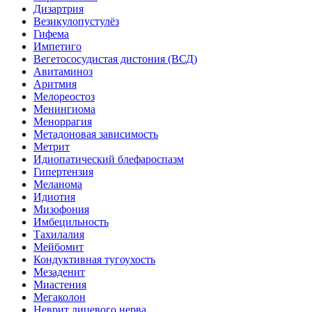
Дизартрия
Везикулопустулёз
Гифема
Импетиго
Вегетососудистая дистония (ВСД)
Авитаминоз
Аритмия
Мелореостоз
Менингиома
Меноррагия
Метадоновая зависимость
Метрит
Идиопатический блефароспазм
Гипертензия
Меланома
Идиотия
Мизофония
Имбецильность
Тахилалия
Мейбомит
Кондуктивная тугоухость
Мезаденит
Миастения
Мегаколон
Неврит лицевого нерва