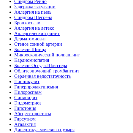
Синдром Рейно
Задержка эякуляции
Аллергия на пыль
Синдром Шегрена
Бронхоспазм
Аллергия на латекс
Аллергический ринит
Дерматомиозит
Стеноз сонной артерии
Болезнь Шинца
Микроскопический полиангиит
Кардиомиопатия
Болезнь Осгуда-Шляттера
Облитерирующий тромбангиит
Сердечная недостаточность
Панникулит
Гиперпролактинемия
Пилороспазм
Сигмоидит
Эндометриоз
Гипотония
Абсцесс простаты
Гирсутизм
Агалактия
Дивертикул мочевого пузыря