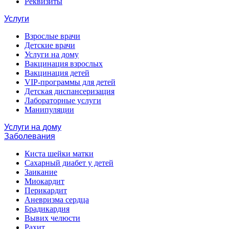
Реквизиты
Услуги
Взрослые врачи
Детские врачи
Услуги на дому
Вакцинация взрослых
Вакцинация детей
VIP-программы для детей
Детская диспансеризация
Лабораторные услуги
Манипуляции
Услуги на дому
Заболевания
Киста шейки матки
Сахарный диабет у детей
Заикание
Миокардит
Перикардит
Аневризма сердца
Брадикардия
Вывих челюсти
Рахит