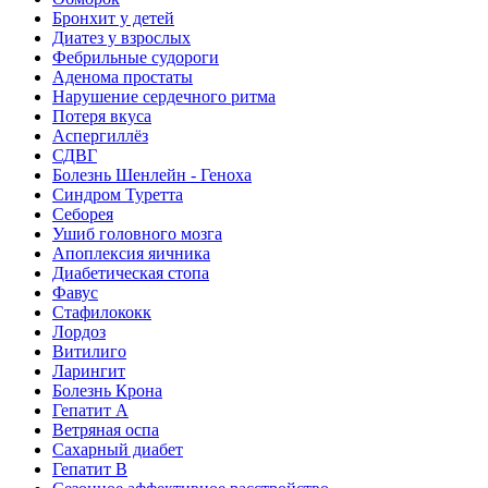
Бронхит у детей
Диатез у взрослых
Фебрильные судороги
Аденома простаты
Нарушение сердечного ритма
Потеря вкуса
Аспергиллёз
СДВГ
Болезнь Шенлейн - Геноха
Синдром Туретта
Себорея
Ушиб головного мозга
Апоплексия яичника
Диабетическая стопа
Фавус
Стафилококк
Лордоз
Витилиго
Ларингит
Болезнь Крона
Гепатит A
Ветряная оспа
Сахарный диабет
Гепатит B