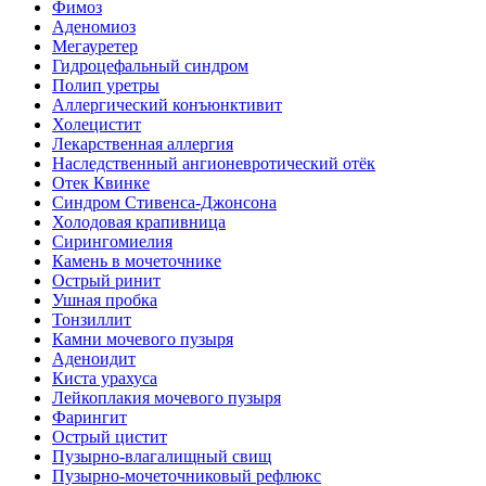
Фимоз
Аденомиоз
Мегауретер
Гидроцефальный синдром
Полип уретры
Аллергический конъюнктивит
Холецистит
Лекарственная аллергия
Наследственный ангионевротический отёк
Отек Квинке
Синдром Стивенса-Джонсона
Холодовая крапивница
Сирингомиелия
Камень в мочеточнике
Острый ринит
Ушная пробка
Тонзиллит
Камни мочевого пузыря
Аденоидит
Киста урахуса
Лейкоплакия мочевого пузыря
Фарингит
Острый цистит
Пузырно-влагалищный свищ
Пузырно-мочеточниковый рефлюкс