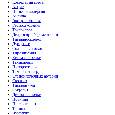
Коарктация аорты
Асцит
Пищевая аллергия
Ангина
Экстрасистолия
Гастродуоденит
Токсокароз
Диарея при беременности
Тимпаносклероз
Дуоденит
Солнечный ожог
Тирозинемия
Киста селезенки
Тахикардия
Пилоростеноз
Тампонада сердца
Стеноз почечных артерий
Сколиоз
Тимолипома
Омфалит
Дистопия почки
Потница
Пиелонефрит
Тениоз
Эзофагит