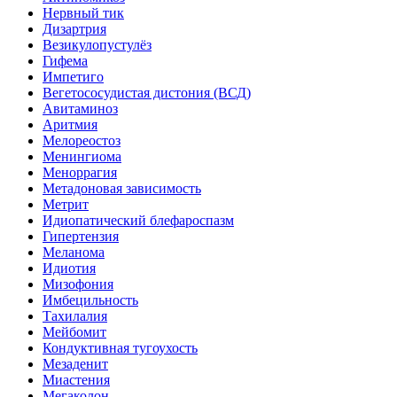
Нервный тик
Дизартрия
Везикулопустулёз
Гифема
Импетиго
Вегетососудистая дистония (ВСД)
Авитаминоз
Аритмия
Мелореостоз
Менингиома
Меноррагия
Метадоновая зависимость
Метрит
Идиопатический блефароспазм
Гипертензия
Меланома
Идиотия
Мизофония
Имбецильность
Тахилалия
Мейбомит
Кондуктивная тугоухость
Мезаденит
Миастения
Мегаколон