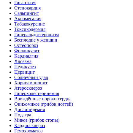
Гигантизм
Стенокардия
Сальпингит
Акромегалия
Табакокурение
Токсикодермия
Гиперальдостеронизм
Бесплодие у женщин
Остеопороз
Фолликулит
Кардиалгия
Хлоазма
Педикулез
Цервицит
Солнечный удар
Хориоамнионит
Атеросклероз
Гиперхолестеринемия
Врождённые пороки сердца
Онихомикоз (грибок ногтей)
Дислипидемия
Подагра
Микоз (грибок стопы)
Кардиосклероз
Гемохроматоз