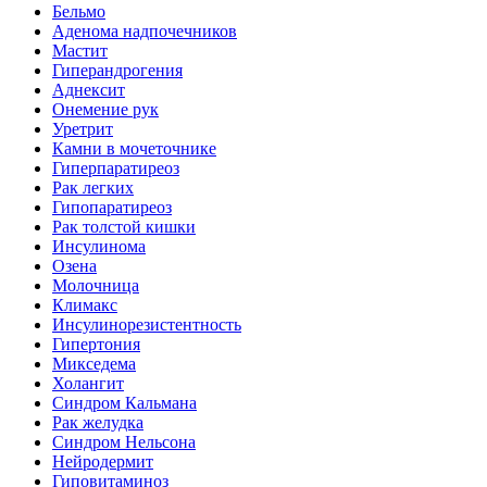
Бельмо
Аденома надпочечников
Мастит
Гиперандрогения
Аднексит
Онемение рук
Уретрит
Камни в мочеточнике
Гиперпаратиреоз
Рак легких
Гипопаратиреоз
Рак толстой кишки
Инсулинома
Озена
Молочница
Климакс
Инсулинорезистентность
Гипертония
Микседема
Холангит
Синдром Кальмана
Рак желудка
Синдром Нельсона
Нейродермит
Гиповитаминоз