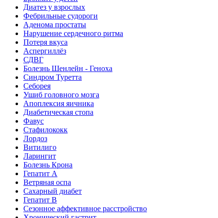
Диатез у взрослых
Фебрильные судороги
Аденома простаты
Нарушение сердечного ритма
Потеря вкуса
Аспергиллёз
СДВГ
Болезнь Шенлейн - Геноха
Синдром Туретта
Себорея
Ушиб головного мозга
Апоплексия яичника
Диабетическая стопа
Фавус
Стафилококк
Лордоз
Витилиго
Ларингит
Болезнь Крона
Гепатит A
Ветряная оспа
Сахарный диабет
Гепатит B
Сезонное аффективное расстройство
Хронический гастрит