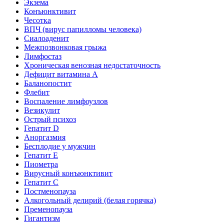
Экзема
Конъюнктивит
Чесотка
ВПЧ (вирус папилломы человека)
Сиалоаденит
Межпозвонковая грыжа
Лимфостаз
Хроническая венозная недостаточность
Дефицит витамина А
Баланопостит
Флебит
Воспаление лимфоузлов
Везикулит
Острый психоз
Гепатит D
Аноргазмия
Бесплодие у мужчин
Гепатит E
Пиометра
Вирусный конъюнктивит
Гепатит C
Постменопауза
Алкогольный делирий (белая горячка)
Пременопауза
Гигантизм