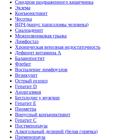
Синдром раздраженного кишечника
Экзема
Конъюнктивит
Чесотка
ВПЧ (вирус папилломы человека)
Сиалоаденит
Межпозвонковая грыжа
Лимфостаз
Хроническая венозная недостаточность
Дефицит витамина А
Баланопостит
Флебит
Воспаление лимфоузлов
Везикулит
Острый психоз
Гепатит D
Аноргазмия
Бесплодие у мужчин
Гепатит E
Пиометра
Вирусный конъюнктивит
Гепатит C
Постменопауза
Алкогольный делирий (белая горячка)
Пременопауза