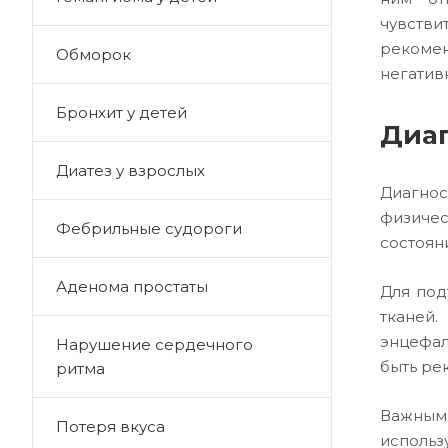
чувстви
рекомен
Обморок
негатив
Бронхит у детей
Диаг
Диатез у взрослых
Диагнос
физичес
Фебрильные судороги
состоян
Аденома простаты
Для под
тканей
энцефал
Нарушение сердечного
быть ре
ритма
Важным 
Потеря вкуса
исполь