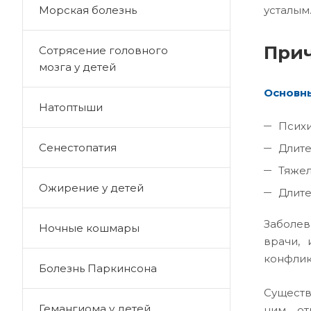
Морская болезнь
усталым
При
Сотрясение головного
мозга у детей
Основн
Натоптыши
Психи
Сенестопатия
Длите
Тяжел
Ожирение у детей
Длите
Заболев
Ночные кошмары
врачи, 
конфликт
Болезнь Паркинсона
Существ
Гемангиома у детей
ним отн