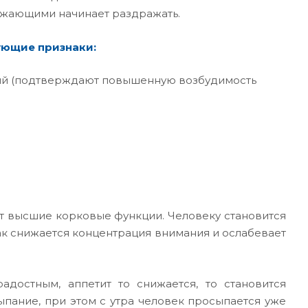
ужающими начинает раздражать.
ующие признаки:
ий (подтверждают повышенную возбудимость
ют высшие корковые функции. Человеку становится
ак снижается концентрация внимания и ослабевает
адостным, аппетит то снижается, то становится
пание, при этом с утра человек просыпается уже