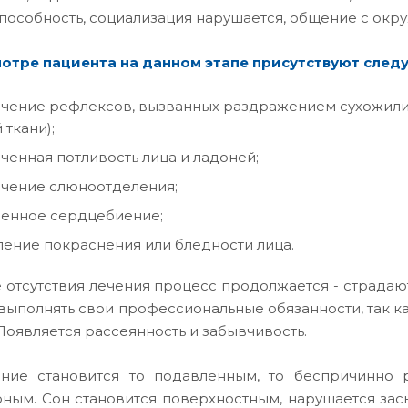
пособность, социализация нарушается, общение с окр
отре пациента на данном этапе присутствуют след
ичение рефлексов, вызванных раздражением сухожил
 ткани);
ченная потливость лица и ладоней;
чение слюноотделения;
ренное сердцебиение;
ение покраснения или бледности лица.
е отсутствия лечения процесс продолжается - страда
выполнять свои профессиональные обязанности, так к
 Появляется рассеянность и забывчивость.
ние становится то подавленным, то беспричинно р
ным. Сон становится поверхностным, нарушается засы