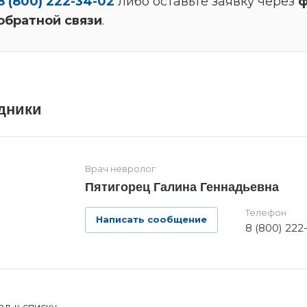
8 (800) 222-34-02
либо оставьте заявку через
ф
обратной связи
.
дники
Врач невролог
Пятигорец Галина Геннадьевна
Телефон
Написать сообщение
8 (800) 222
ад к списку