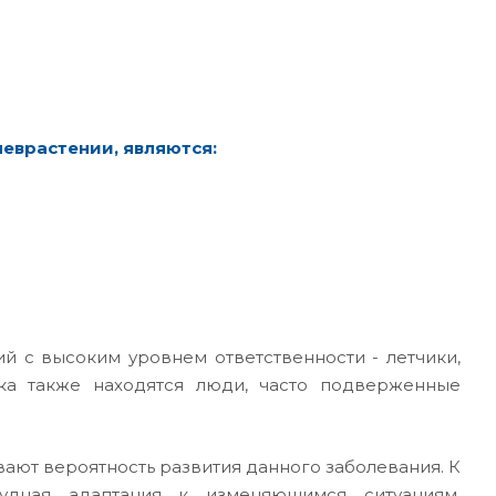
еврастении, являются:
с высоким уровнем ответственности - летчики,
ка также находятся люди, часто подверженные
ают вероятность развития данного заболевания. К
трудная адаптация к изменяющимся ситуациям,