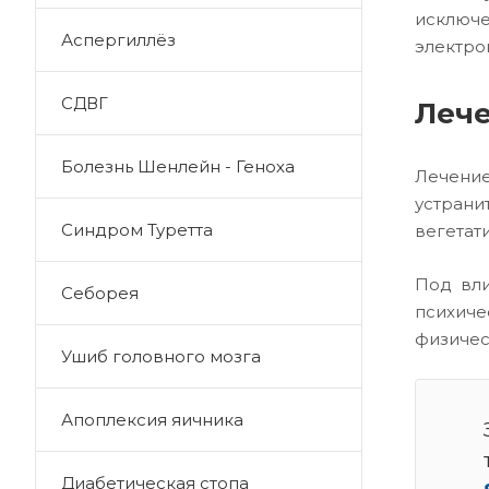
исключ
Аспергиллёз
электро
СДВГ
Лече
Болезнь Шенлейн - Геноха
Лечение
устрани
Синдром Туретта
вегетат
Под вли
Себорея
психиче
физичес
Ушиб головного мозга
Апоплексия яичника
Диабетическая стопа