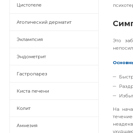
Цистотеле
психоте
Сим
Атопический дерматит
Эклампсия
Это заб
непосил
Эндометрит
Основны
Гастропарез
Быстр
Раздр
Киста печени
Избыт
Колит
На нача
течение
неадекв
Амнезия
ухудша