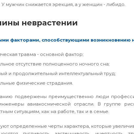
. У мужчин снижается эрекция, а у женщин - либидо.
чины неврастении
ыми факторами, способствующими возникновению н
ческая травма - основной фактор;
льное отсутствие полноценного ночного сна;
ый и продолжительный интеллектуальный труд;
льные физические страдания.
анию подвержены преимущественно люди профессий 
инженеры авиакосмической отрасли. В группе рис
ным ситуациям, как на работе, так и в семье.
уют определенные черты характера, которые увеличив
осятся пугливость, застенчивость, инертность, 