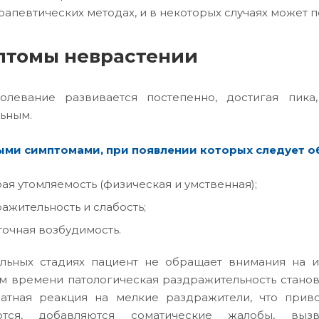
рапевтических методах, и в некоторых случаях может п
птомы неврастении
олевание развивается постепенно, достигая пика
ьным.
ми симптомами, при появлении которых следует об
ая утомляемость (физическая и умственная);
ажительность и слабость;
очная возбудимость.
льных стадиях пациент не обращает внимания на и
м времени патологическая раздражительность станов
атная реакция на мелкие раздражители, что прив
ются, добавляются соматические жалобы, выз