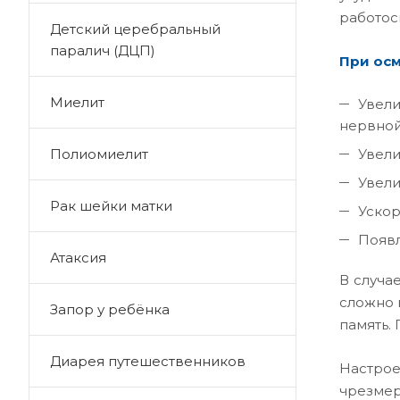
работос
Детский церебральный
паралич (ДЦП)
При осм
Миелит
Увел
нервной
Полиомиелит
Увели
Увели
Рак шейки матки
Уско
Появл
Атаксия
В случа
сложно 
Запор у ребёнка
память.
Диарея путешественников
Настрое
чрезмер