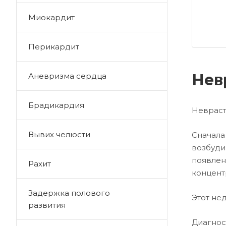
Миокардит
Перикардит
Нев
Аневризма сердца
Брадикардия
Невраст
Вывих челюсти
Сначала
возбуди
появлен
Рахит
концент
Задержка полового
Этот не
развития
Диагно