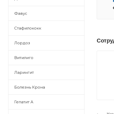
Фавус
Стафилококк
Сотру
Лордоз
Витилиго
Ларингит
Болезнь Крона
Гепатит A
Наз