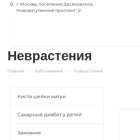
г. Москва, поселение Десёновское,
Нововатутинский проспект, 12
Неврастения
—
—
Главная
Заболевания
Неврастения
Киста шейки матки
Сахарный диабет у детей
Заикание