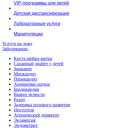
VIP-программы для детей
Детская диспансеризация
Лабораторные услуги
Манипуляции
Услуги на дому
Заболевания
Киста шейки матки
Сахарный диабет у детей
Заикание
Миокардит
Перикардит
Аневризма сердца
Брадикардия
Вывих челюсти
Рахит
Задержка полового развития
Цистотеле
Атопический дерматит
Эклампсия
Эндометрит