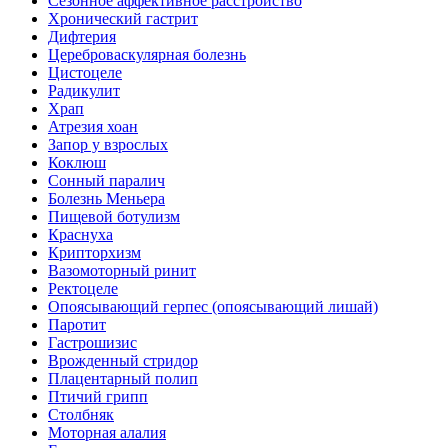
Сезонное аффективное расстройство
Хронический гастрит
Дифтерия
Цереброваскулярная болезнь
Цистоцеле
Радикулит
Храп
Атрезия хоан
Запор у взрослых
Коклюш
Сонный паралич
Болезнь Меньера
Пищевой ботулизм
Краснуха
Крипторхизм
Вазомоторный ринит
Ректоцеле
Опоясывающий герпес (опоясывающий лишай)
Паротит
Гастрошизис
Врожденный стридор
Плацентарный полип
Птичий грипп
Столбняк
Моторная алалия