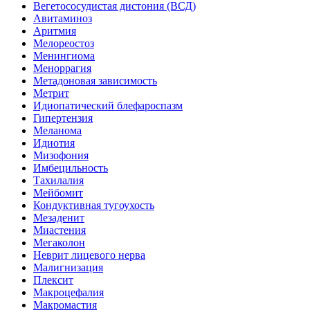
Вегетососудистая дистония (ВСД)
Авитаминоз
Аритмия
Мелореостоз
Менингиома
Меноррагия
Метадоновая зависимость
Метрит
Идиопатический блефароспазм
Гипертензия
Меланома
Идиотия
Мизофония
Имбецильность
Тахилалия
Мейбомит
Кондуктивная тугоухость
Мезаденит
Миастения
Мегаколон
Неврит лицевого нерва
Малигнизация
Плексит
Макроцефалия
Макромастия