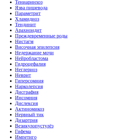
Тениаринхоз
Язва пищевода
Параметрит
Хламидиоз
Тендинит
Арахноидит
Преждевременные роды
Нистагм
Височная эпилепсия
Недержание мочи
Нейробластома
Гидроцефалия
Неглериоз
Неврит
Гиперсомния
Нарколепсия
Дисграфия
Инсомния
Дислексия
Актиномикоз
Нервный тик
Дизартрия
Везикулопустулёз
Гифема
Импетиго