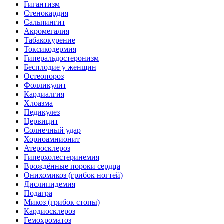
Гигантизм
Стенокардия
Сальпингит
Акромегалия
Табакокурение
Токсикодермия
Гиперальдостеронизм
Бесплодие у женщин
Остеопороз
Фолликулит
Кардиалгия
Хлоазма
Педикулез
Цервицит
Солнечный удар
Хориоамнионит
Атеросклероз
Гиперхолестеринемия
Врождённые пороки сердца
Онихомикоз (грибок ногтей)
Дислипидемия
Подагра
Микоз (грибок стопы)
Кардиосклероз
Гемохроматоз