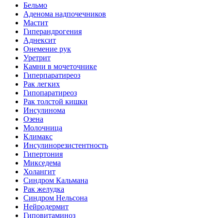
Бельмо
Аденома надпочечников
Мастит
Гиперандрогения
Аднексит
Онемение рук
Уретрит
Камни в мочеточнике
Гиперпаратиреоз
Рак легких
Гипопаратиреоз
Рак толстой кишки
Инсулинома
Озена
Молочница
Климакс
Инсулинорезистентность
Гипертония
Микседема
Холангит
Синдром Кальмана
Рак желудка
Синдром Нельсона
Нейродермит
Гиповитаминоз