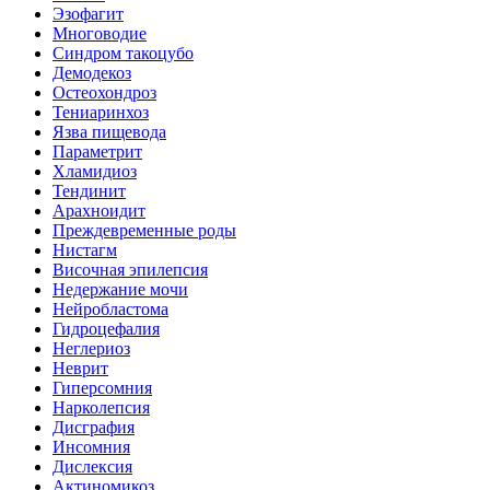
Эзофагит
Многоводие
Синдром такоцубо
Демодекоз
Остеохондроз
Тениаринхоз
Язва пищевода
Параметрит
Хламидиоз
Тендинит
Арахноидит
Преждевременные роды
Нистагм
Височная эпилепсия
Недержание мочи
Нейробластома
Гидроцефалия
Неглериоз
Неврит
Гиперсомния
Нарколепсия
Дисграфия
Инсомния
Дислексия
Актиномикоз