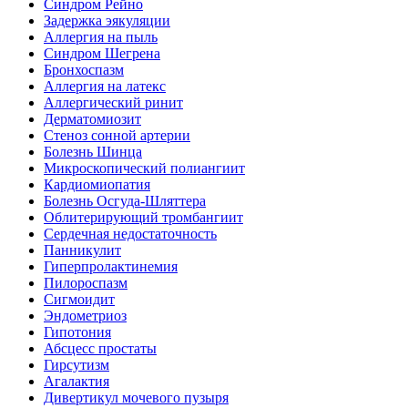
Синдром Рейно
Задержка эякуляции
Аллергия на пыль
Синдром Шегрена
Бронхоспазм
Аллергия на латекс
Аллергический ринит
Дерматомиозит
Стеноз сонной артерии
Болезнь Шинца
Микроскопический полиангиит
Кардиомиопатия
Болезнь Осгуда-Шляттера
Облитерирующий тромбангиит
Сердечная недостаточность
Панникулит
Гиперпролактинемия
Пилороспазм
Сигмоидит
Эндометриоз
Гипотония
Абсцесс простаты
Гирсутизм
Агалактия
Дивертикул мочевого пузыря