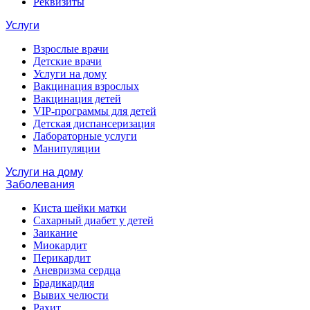
Реквизиты
Услуги
Взрослые врачи
Детские врачи
Услуги на дому
Вакцинация взрослых
Вакцинация детей
VIP-программы для детей
Детская диспансеризация
Лабораторные услуги
Манипуляции
Услуги на дому
Заболевания
Киста шейки матки
Сахарный диабет у детей
Заикание
Миокардит
Перикардит
Аневризма сердца
Брадикардия
Вывих челюсти
Рахит