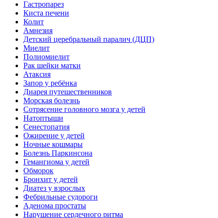
Гастропарез
Киста печени
Колит
Амнезия
Детский церебральный паралич (ДЦП)
Миелит
Полиомиелит
Рак шейки матки
Атаксия
Запор у ребёнка
Диарея путешественников
Морская болезнь
Сотрясение головного мозга у детей
Натоптыши
Сенестопатия
Ожирение у детей
Ночные кошмары
Болезнь Паркинсона
Гемангиома у детей
Обморок
Бронхит у детей
Диатез у взрослых
Фебрильные судороги
Аденома простаты
Нарушение сердечного ритма