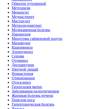
Обвитие пуповиной
Метеоризм
Менингит
Медиастинит
Мастоидит
Метроэндометрит
Мочекаменная болезнь
Паронихия
Мицетома гайморовой пазухи
Маловодие
Крапивница
Аппендицит
Серома
Отомикоз
Диспареуния
Цветной лишай
Неврастения
Отморожение
Отосклероз
Гипоплазия матки
Заболевания надпочечников
Жировая болезнь печени
Перелом носа
Гипертоническая болезнь
Изжога