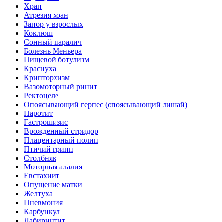
Храп
Атрезия хоан
Запор у взрослых
Коклюш
Сонный паралич
Болезнь Меньера
Пищевой ботулизм
Краснуха
Крипторхизм
Вазомоторный ринит
Ректоцеле
Опоясывающий герпес (опоясывающий лишай)
Паротит
Гастрошизис
Врожденный стридор
Плацентарный полип
Птичий грипп
Столбняк
Моторная алалия
Евстахиит
Опущение матки
Желтуха
Пневмония
Карбункул
Лабиринтит