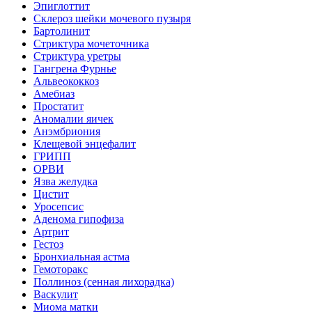
Эпиглоттит
Склероз шейки мочевого пузыря
Бартолинит
Стриктура мочеточника
Стриктура уретры
Гангрена Фурнье
Альвеококкоз
Амебиаз
Простатит
Аномалии яичек
Анэмбриония
Клещевой энцефалит
ГРИПП
ОРВИ
Язва желудка
Цистит
Уросепсис
Аденома гипофиза
Артрит
Гестоз
Бронхиальная астма
Гемоторакс
Поллиноз (сенная лихорадка)
Васкулит
Миома матки