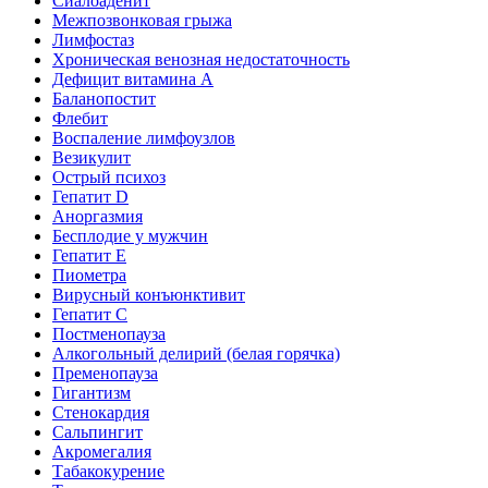
Сиалоаденит
Межпозвонковая грыжа
Лимфостаз
Хроническая венозная недостаточность
Дефицит витамина А
Баланопостит
Флебит
Воспаление лимфоузлов
Везикулит
Острый психоз
Гепатит D
Аноргазмия
Бесплодие у мужчин
Гепатит E
Пиометра
Вирусный конъюнктивит
Гепатит C
Постменопауза
Алкогольный делирий (белая горячка)
Пременопауза
Гигантизм
Стенокардия
Сальпингит
Акромегалия
Табакокурение