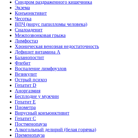
Синдром раздраженного кишечника
Экзема
Конъюнктивит
Чесотка
ВПЧ (вирус папилломы человека)
Сиалоаденит
Межпозвонковая грыжа
Лимфостаз
Хроническая венозная недостаточность
Дефицит витамина А
Баланопостит
Флебит
Воспаление лимфоузлов
Везикулит
Острый психоз
Гепатит D
Аноргазмия
Бесплодие у мужчин
Гепатит E
Пиометра
Вирусный конъюнктивит
Гепатит C
Постменопауза
Алкогольный делирий (белая горячка)
Пременопауза