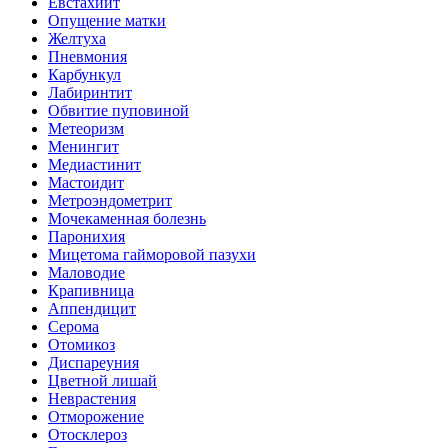
Евстахиит
Опущение матки
Желтуха
Пневмония
Карбункул
Лабиринтит
Обвитие пуповиной
Метеоризм
Менингит
Медиастинит
Мастоидит
Метроэндометрит
Мочекаменная болезнь
Паронихия
Мицетома гайморовой пазухи
Маловодие
Крапивница
Аппендицит
Серома
Отомикоз
Диспареуния
Цветной лишай
Неврастения
Отморожение
Отосклероз