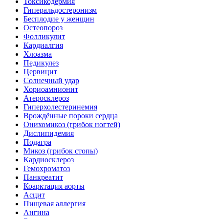
Токсикодермия
Гиперальдостеронизм
Бесплодие у женщин
Остеопороз
Фолликулит
Кардиалгия
Хлоазма
Педикулез
Цервицит
Солнечный удар
Хориоамнионит
Атеросклероз
Гиперхолестеринемия
Врождённые пороки сердца
Онихомикоз (грибок ногтей)
Дислипидемия
Подагра
Микоз (грибок стопы)
Кардиосклероз
Гемохроматоз
Панкреатит
Коарктация аорты
Асцит
Пищевая аллергия
Ангина