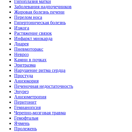
Гипоплазия матки
Заболевания надпочечников
Жировая болезнь печени
Перелом носа
Гипертоническая болезнь
Изжога
Растяжение связок
Инфаркт миокарда
Диарея
Пневмоторакс
Невроз
Камни в почках
Эритразма
Нарушение ритма сердца
Простуда
Анизокория
Печеночная недостаточность
Энурез
Анизометропия
Перитонит
Гемианопсия
Черепно-мозговая травма
Гемофтальм
Ячмень
Пролежень