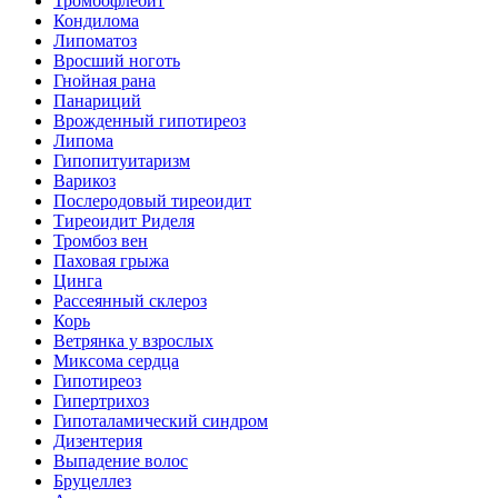
Тромбофлебит
Кондилома
Липоматоз
Вросший ноготь
Гнойная рана
Панариций
Врожденный гипотиреоз
Липома
Гипопитуитаризм
Варикоз
Послеродовый тиреоидит
Тиреоидит Риделя
Тромбоз вен
Паховая грыжа
Цинга
Рассеянный склероз
Корь
Ветрянка у взрослых
Миксома сердца
Гипотиреоз
Гипертрихоз
Гипоталамический синдром
Дизентерия
Выпадение волос
Бруцеллез