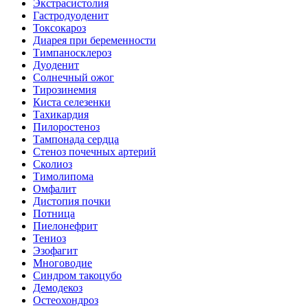
Экстрасистолия
Гастродуоденит
Токсокароз
Диарея при беременности
Тимпаносклероз
Дуоденит
Солнечный ожог
Тирозинемия
Киста селезенки
Тахикардия
Пилоростеноз
Тампонада сердца
Стеноз почечных артерий
Сколиоз
Тимолипома
Омфалит
Дистопия почки
Потница
Пиелонефрит
Тениоз
Эзофагит
Многоводие
Синдром такоцубо
Демодекоз
Остеохондроз