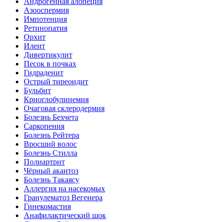
Андрогенная алопеция
Азооспермия
Импотенция
Ретинопатия
Орхит
Илеит
Дивертикулит
Песок в почках
Гидраденит
Острый тиреоидит
Бульбит
Криоглобулинемия
Очаговая склеродермия
Болезнь Бехчета
Саркопения
Болезнь Рейтера
Вросший волос
Болезнь Стилла
Полиартрит
Чёрный акантоз
Болезнь Такаясу
Аллергия на насекомых
Гранулематоз Вегенера
Гинекомастия
Анафилактический шок