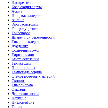
Панкреатит
Коарктация аорты
Асцит
Пищевая аллергия
Ангина
Экстрасистолия
Гастродуоденит
Токсокароз
Диарея при беременности
Тимпаносклероз
Дуоденит
Солнечный ожог
Тирозинемия
Киста селезенки
Тахикардия
Пилоростеноз
Тампонада сердца
Стеноз почечных артерий
Сколиоз
Тимолипома
Омфалит
Дистопия почки
Потница
Пиелонефрит
Тениоз