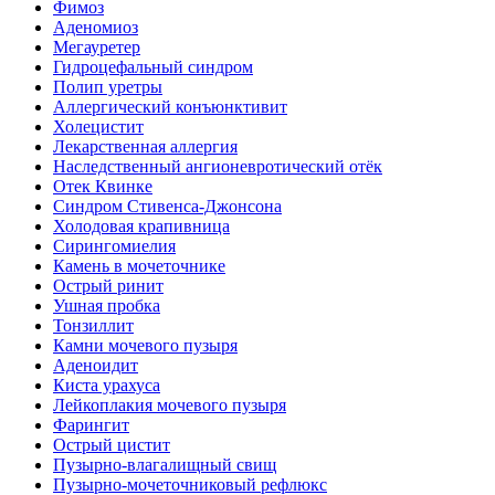
Фимоз
Аденомиоз
Мегауретер
Гидроцефальный синдром
Полип уретры
Аллергический конъюнктивит
Холецистит
Лекарственная аллергия
Наследственный ангионевротический отёк
Отек Квинке
Синдром Стивенса-Джонсона
Холодовая крапивница
Сирингомиелия
Камень в мочеточнике
Острый ринит
Ушная пробка
Тонзиллит
Камни мочевого пузыря
Аденоидит
Киста урахуса
Лейкоплакия мочевого пузыря
Фарингит
Острый цистит
Пузырно-влагалищный свищ
Пузырно-мочеточниковый рефлюкс