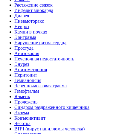
Растяжение связок
Инфаркт миокарда
Диарея
Пневмоторакс
Невроз
Камни в почках
Эритразма
Нарушение ритма сердца
Простуда
Анизокория
Печеночная недостаточность
Энурез
Анизометропия
Перитонит
Гемианопсия
Черепно-мозговая травма
Гемофтальм
Ячмень
Пролежень
Синдром раздраженного кишечника
Экзема
Конъюнктивит
Чесотка
ВПЧ (вирус папилломы человека)