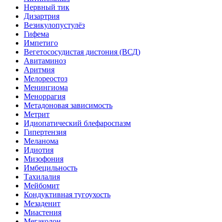
Нервный тик
Дизартрия
Везикулопустулёз
Гифема
Импетиго
Вегетососудистая дистония (ВСД)
Авитаминоз
Аритмия
Мелореостоз
Менингиома
Меноррагия
Метадоновая зависимость
Метрит
Идиопатический блефароспазм
Гипертензия
Меланома
Идиотия
Мизофония
Имбецильность
Тахилалия
Мейбомит
Кондуктивная тугоухость
Мезаденит
Миастения
Мегаколон