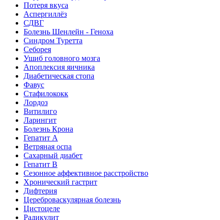
Потеря вкуса
Аспергиллёз
СДВГ
Болезнь Шенлейн - Геноха
Синдром Туретта
Себорея
Ушиб головного мозга
Апоплексия яичника
Диабетическая стопа
Фавус
Стафилококк
Лордоз
Витилиго
Ларингит
Болезнь Крона
Гепатит A
Ветряная оспа
Сахарный диабет
Гепатит B
Сезонное аффективное расстройство
Хронический гастрит
Дифтерия
Цереброваскулярная болезнь
Цистоцеле
Радикулит