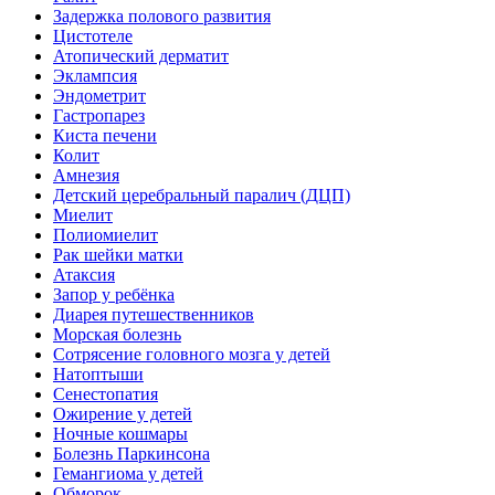
Задержка полового развития
Цистотеле
Атопический дерматит
Эклампсия
Эндометрит
Гастропарез
Киста печени
Колит
Амнезия
Детский церебральный паралич (ДЦП)
Миелит
Полиомиелит
Рак шейки матки
Атаксия
Запор у ребёнка
Диарея путешественников
Морская болезнь
Сотрясение головного мозга у детей
Натоптыши
Сенестопатия
Ожирение у детей
Ночные кошмары
Болезнь Паркинсона
Гемангиома у детей
Обморок