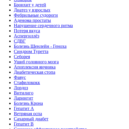
Бронхит у детей
Диатез у взрослых
Фебрильные судороги
Аденома простаты
Нарушение сердечного ритма
Потеря вкуса
Аспергиллёз
СДВГ
Болезнь Шенлейн - Геноха
Синдром Туретта
Себорея
Ушиб головного мозга
Апоплексия яичника
Диабетическая стопа
Фавус
Стафилококк
Лордоз
Витилиго
Ларингит
Болезнь Крона
Гепатит A
Ветряная оспа
Сахарный диабет
Гепатит B