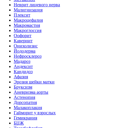
Неврит лицевого нерва
Малигнизация
Плексит
Макроцефалия
Макромастия
Макроглоссия
Оофорит
Кавернит
Онихолизис
Йододерма
Нефросклероз
Мадароз
Андексит
Кандидоз
Афазия
Эрозия шейки матки
Бруксизм
Аневризма аорты
Астенопия
Дорсопатия
Малакоплакия
Гайморит у взрослых
Гемикрания
БЦЖ