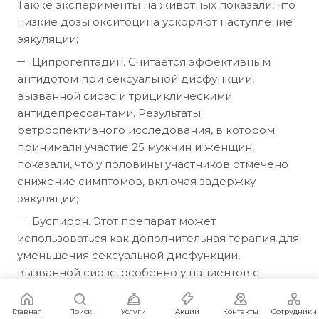
Также эксперименты на животных показали, что
низкие дозы окситоцина ускоряют наступление
эякуляции;
Ципрогептадин. Считается эффективным
антидотом при сексуальной дисфункции,
вызванной сиозс и трициклическими
антидепрессантами. Результаты
ретроспективного исследования, в котором
принимали участие 25 мужчин и женщин,
показали, что у половины участников отмечено
снижение симптомов, включая задержку
эякуляции;
Буспирон. Этот препарат может
использоваться как дополнительная терапия для
уменьшения сексуальной дисфункции,
вызванной сиозс, особенно у пациентов с
генерализованным тревожным расстройством;
Мидодрин. Действует на подчревные нервы,
Главная
Поиск
Услуги
Акции
Контакты
Сотрудники