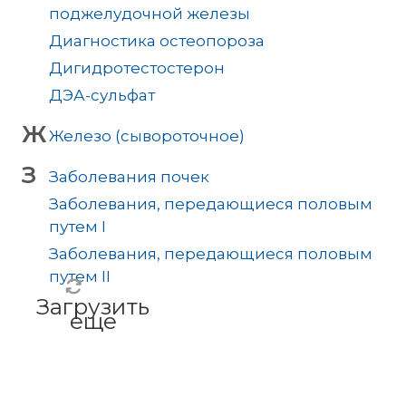
поджелудочной железы
Диагностика остеопороза
Дигидротестостерон
ДЭА-сульфат
Ж
Железо (сывороточное)
З
Заболевания почек
Заболевания, передающиеся половым
путем I
Заболевания, передающиеся половым
путем II
Загрузить
еще