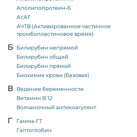
Аполипопротеин-Б
АсАТ
АЧТВ (Активированное частичное
тромбопластиновое время)
Б
Билирубин непрямой
Билирубин общий
Билирубин прямой
Биохимия крови (базовая)
В
Ведение беременности
Витамин B 12
Волчаночный антикоагулянт
Г
Гамма-ГТ
Гаптоглобин