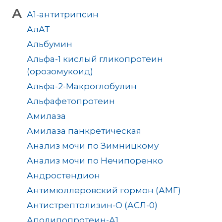
А
А1-антитрипсин
АлАТ
Альбумин
Альфа-1 кислый гликопротеин
(орозомукоид)
Альфа-2-Макроглобулин
Альфафетопротеин
Амилаза
Амилаза панкретическая
Анализ мочи по Зимницкому
Анализ мочи по Нечипоренко
Андростендион
Антимюллеровский гормон (АМГ)
Антистрептолизин-О (АСЛ-0)
Аполипопротеин-А1