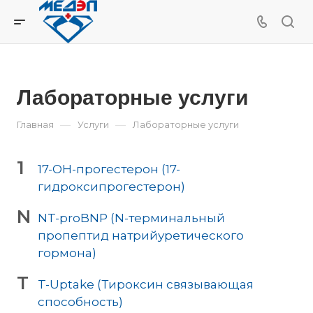
Лабораторные услуги
—
—
Главная
Услуги
Лабораторные услуги
1
17-ОН-прогестерон (17-
гидроксипрогестерон)
N
NT-proBNP (N-терминальный
пропептид натрийуретического
гормона)
T
T-Uptake (Тироксин связывающая
способность)