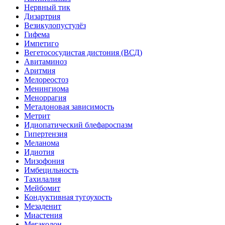
Нервный тик
Дизартрия
Везикулопустулёз
Гифема
Импетиго
Вегетососудистая дистония (ВСД)
Авитаминоз
Аритмия
Мелореостоз
Менингиома
Меноррагия
Метадоновая зависимость
Метрит
Идиопатический блефароспазм
Гипертензия
Меланома
Идиотия
Мизофония
Имбецильность
Тахилалия
Мейбомит
Кондуктивная тугоухость
Мезаденит
Миастения
Мегаколон