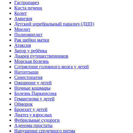
Гастропарез
Киста печени
Колит
Амнезия
Детский церебральный паралич (ДЦП)
Миелит
Полиомиелит
Рак шейки матки
Атаксия
Запор у ребёнка
Диарея путешественников
Морская болезнь
Сотрясение головного мозга у детей
Натоптыши
Сенестопатия
Ожирение у детей
Ночные кошмары
Болезнь Паркинсона
Гемангиома у детей
Обморок
Бронхит у детей
Диатез у взрослых
Фебрильные судороги
Аденома простаты
Нарушение сердечного ритма