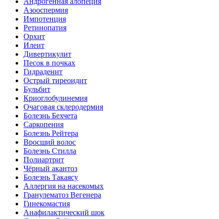
Андрогенная алопеция
Азооспермия
Импотенция
Ретинопатия
Орхит
Илеит
Дивертикулит
Песок в почках
Гидраденит
Острый тиреоидит
Бульбит
Криоглобулинемия
Очаговая склеродермия
Болезнь Бехчета
Саркопения
Болезнь Рейтера
Вросший волос
Болезнь Стилла
Полиартрит
Чёрный акантоз
Болезнь Такаясу
Аллергия на насекомых
Гранулематоз Вегенера
Гинекомастия
Анафилактический шок