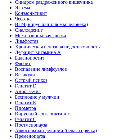
Синдром раздраженного кишечника
Экзема
Конъюнктивит
Чесотка
ВПЧ (вирус папилломы человека)
Сиалоаденит
Межпозвонковая грыжа
Лимфостаз
Хроническая венозная недостаточность
Дефицит витамина А
Баланопостит
Флебит
Воспаление лимфоузлов
Везикулит
Острый психоз
Гепатит D
Аноргазмия
Бесплодие у мужчин
Гепатит E
Пиометра
Вирусный конъюнктивит
Гепатит C
Постменопауза
Алкогольный делирий (белая горячка)
Пременопауза