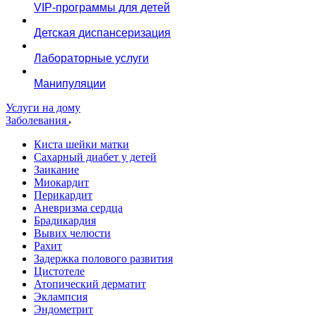
VIP-программы для детей
Детская диспансеризация
Лабораторные услуги
Манипуляции
Услуги на дому
Заболевания
Киста шейки матки
Сахарный диабет у детей
Заикание
Миокардит
Перикардит
Аневризма сердца
Брадикардия
Вывих челюсти
Рахит
Задержка полового развития
Цистотеле
Атопический дерматит
Эклампсия
Эндометрит