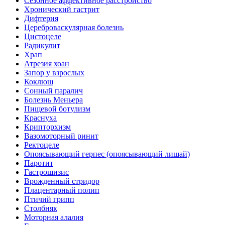
Сезонное аффективное расстройство
Хронический гастрит
Дифтерия
Цереброваскулярная болезнь
Цистоцеле
Радикулит
Храп
Атрезия хоан
Запор у взрослых
Коклюш
Сонный паралич
Болезнь Меньера
Пищевой ботулизм
Краснуха
Крипторхизм
Вазомоторный ринит
Ректоцеле
Опоясывающий герпес (опоясывающий лишай)
Паротит
Гастрошизис
Врожденный стридор
Плацентарный полип
Птичий грипп
Столбняк
Моторная алалия