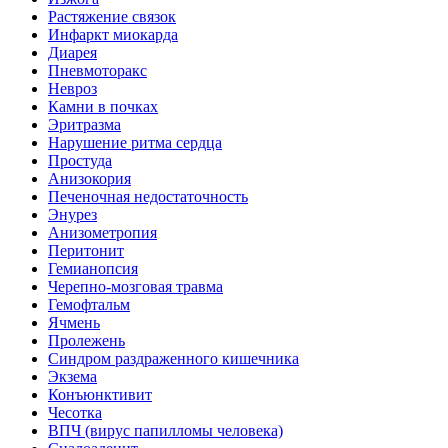
Растяжение связок
Инфаркт миокарда
Диарея
Пневмоторакс
Невроз
Камни в почках
Эритразма
Нарушение ритма сердца
Простуда
Анизокория
Печеночная недостаточность
Энурез
Анизометропия
Перитонит
Гемианопсия
Черепно-мозговая травма
Гемофтальм
Ячмень
Пролежень
Синдром раздраженного кишечника
Экзема
Конъюнктивит
Чесотка
ВПЧ (вирус папилломы человека)