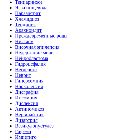
Тениаринхоз
Язва пищевода
Параметрит
Хламидиоз
Тендинит
Арахноидит
Преждевременные роды
Нистагм
Височная эпилепсия
Недержание мочи
Нейробластома
Гидроцефалия
Неглериоз
Неврит
Гиперсомния
Нарколепсия
Дисграфия
Инсомния
Дислексия
Актиномикоз
Нервный тик
Дизартрия
Везикулопустулёз
Гифема
Импетиго