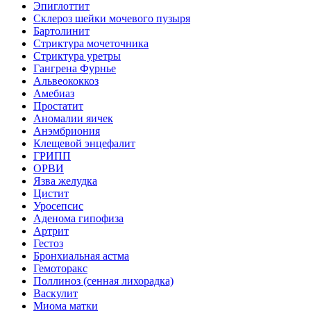
Эпиглоттит
Склероз шейки мочевого пузыря
Бартолинит
Стриктура мочеточника
Стриктура уретры
Гангрена Фурнье
Альвеококкоз
Амебиаз
Простатит
Аномалии яичек
Анэмбриония
Клещевой энцефалит
ГРИПП
ОРВИ
Язва желудка
Цистит
Уросепсис
Аденома гипофиза
Артрит
Гестоз
Бронхиальная астма
Гемоторакс
Поллиноз (сенная лихорадка)
Васкулит
Миома матки