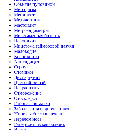
Обвитие пуповиной
Метеоризм
Менингит
Медиастинит
Мастоидит
Метроэндометрит
Мочекаменная болезнь
Паронихия
Мицетома гайморовой пазухи
Маловодие
Крапивница
Аппендицит
Серома
Отомикоз
Диспареуния
Цветной лишай
Неврастения
Отморожение
Отосклероз
Гипоплазия матки
Заболевания надпочечников
Жировая болезнь печени
Перелом носа
Гипертоническая болезнь
Изжога