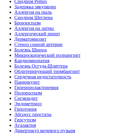
Синдром Рейно
Задержка эякуляции
Аллергия на пыль
Синдром Шегрена
Бронхоспазм
Аллергия на латекс
Аллергический ринит
Дерматомиозит
Стеноз сонной артерии
Болезнь Шинца
Микроскопический полиангиит
Кардиомиопатия
Болезнь Осгуда-Шляттера
Облитерирующий тромбангиит
Сердечная недостаточность
Панникулит
Гиперпролактинемия
Пилороспазм
Сигмоидит
Эндометриоз
Гипотония
Абсцесс простаты
Гирсутизм
Агалактия
Дивертикул мочевого пузыря