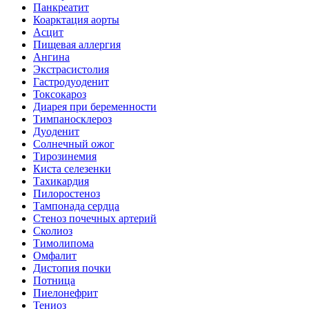
Панкреатит
Коарктация аорты
Асцит
Пищевая аллергия
Ангина
Экстрасистолия
Гастродуоденит
Токсокароз
Диарея при беременности
Тимпаносклероз
Дуоденит
Солнечный ожог
Тирозинемия
Киста селезенки
Тахикардия
Пилоростеноз
Тампонада сердца
Стеноз почечных артерий
Сколиоз
Тимолипома
Омфалит
Дистопия почки
Потница
Пиелонефрит
Тениоз