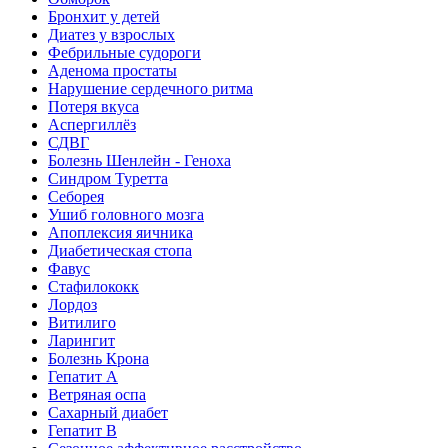
Бронхит у детей
Диатез у взрослых
Фебрильные судороги
Аденома простаты
Нарушение сердечного ритма
Потеря вкуса
Аспергиллёз
СДВГ
Болезнь Шенлейн - Геноха
Синдром Туретта
Себорея
Ушиб головного мозга
Апоплексия яичника
Диабетическая стопа
Фавус
Стафилококк
Лордоз
Витилиго
Ларингит
Болезнь Крона
Гепатит A
Ветряная оспа
Сахарный диабет
Гепатит B