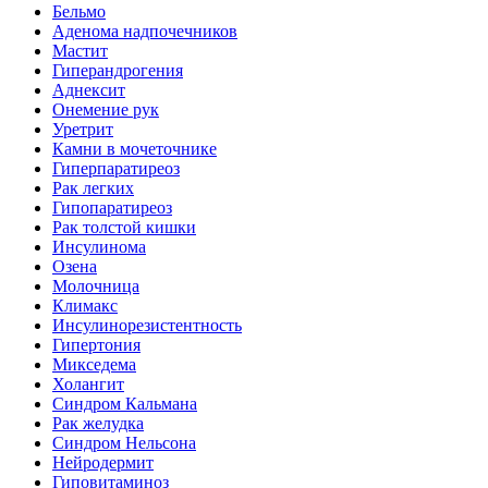
Бельмо
Аденома надпочечников
Мастит
Гиперандрогения
Аднексит
Онемение рук
Уретрит
Камни в мочеточнике
Гиперпаратиреоз
Рак легких
Гипопаратиреоз
Рак толстой кишки
Инсулинома
Озена
Молочница
Климакс
Инсулинорезистентность
Гипертония
Микседема
Холангит
Синдром Кальмана
Рак желудка
Синдром Нельсона
Нейродермит
Гиповитаминоз