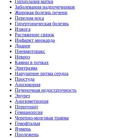
Гипоплазия матки
Заболевания надпочечников
Жировая болезнь печени
Перелом носа
Гипертоническая болезнь
Изжога
Растяжение связок
Инфаркт миокарда
Диарея
Пневмоторакс
Невроз
Камни в почках
Эритразма
Нарушение ритма сердца
Простуда
Анизокория
Печеночная недостаточность
Энурез
Анизометропия
Перитонит
Гемианопсия
Черепно-мозговая травма
Гемофтальм
Ячмень
Пролежень