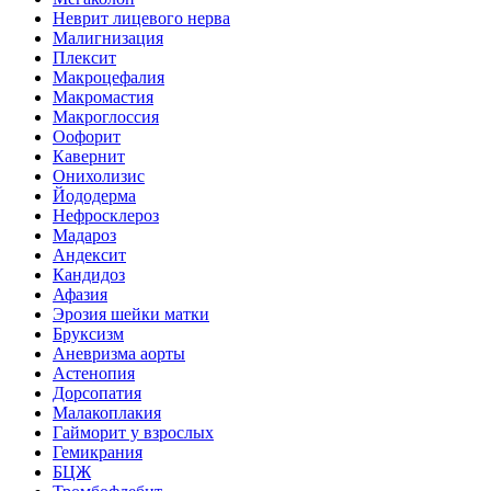
Неврит лицевого нерва
Малигнизация
Плексит
Макроцефалия
Макромастия
Макроглоссия
Оофорит
Кавернит
Онихолизис
Йододерма
Нефросклероз
Мадароз
Андексит
Кандидоз
Афазия
Эрозия шейки матки
Бруксизм
Аневризма аорты
Астенопия
Дорсопатия
Малакоплакия
Гайморит у взрослых
Гемикрания
БЦЖ