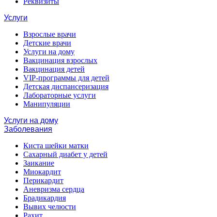
Реквизиты
Услуги
Взрослые врачи
Детские врачи
Услуги на дому
Вакцинация взрослых
Вакцинация детей
VIP-программы для детей
Детская диспансеризация
Лабораторные услуги
Манипуляции
Услуги на дому
Заболевания
Киста шейки матки
Сахарный диабет у детей
Заикание
Миокардит
Перикардит
Аневризма сердца
Брадикардия
Вывих челюсти
Рахит