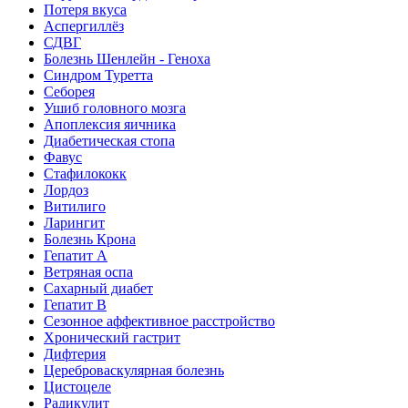
Потеря вкуса
Аспергиллёз
СДВГ
Болезнь Шенлейн - Геноха
Синдром Туретта
Себорея
Ушиб головного мозга
Апоплексия яичника
Диабетическая стопа
Фавус
Стафилококк
Лордоз
Витилиго
Ларингит
Болезнь Крона
Гепатит A
Ветряная оспа
Сахарный диабет
Гепатит B
Сезонное аффективное расстройство
Хронический гастрит
Дифтерия
Цереброваскулярная болезнь
Цистоцеле
Радикулит