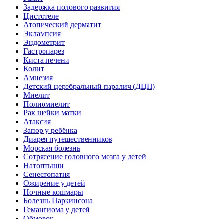
Задержка полового развития
Цистотеле
Атопический дерматит
Эклампсия
Эндометрит
Гастропарез
Киста печени
Колит
Амнезия
Детский церебральный паралич (ДЦП)
Миелит
Полиомиелит
Рак шейки матки
Атаксия
Запор у ребёнка
Диарея путешественников
Морская болезнь
Сотрясение головного мозга у детей
Натоптыши
Сенестопатия
Ожирение у детей
Ночные кошмары
Болезнь Паркинсона
Гемангиома у детей
Обморок