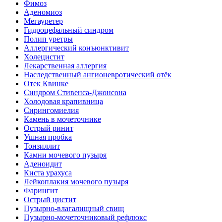
Фимоз
Аденомиоз
Мегауретер
Гидроцефальный синдром
Полип уретры
Аллергический конъюнктивит
Холецистит
Лекарственная аллергия
Наследственный ангионевротический отёк
Отек Квинке
Синдром Стивенса-Джонсона
Холодовая крапивница
Сирингомиелия
Камень в мочеточнике
Острый ринит
Ушная пробка
Тонзиллит
Камни мочевого пузыря
Аденоидит
Киста урахуса
Лейкоплакия мочевого пузыря
Фарингит
Острый цистит
Пузырно-влагалищный свищ
Пузырно-мочеточниковый рефлюкс