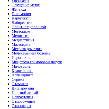
Евстахиит
Опущение матки
Желтуха
Пневмония
Карбункул
Лабиринтит
Обвитие пуповиной
Метеоризм
Менингит
Медиастинит
Мастоидит
Метроэндометрит
Мочекаменная болезнь
Паронихия
Мицетома гайморовой пазухи
Маловодие
Крапивница
Аппендицит
Серома
Отомикоз
Диспареуния
Цветной лишай
Неврастения
Отморожение
Отосклероз