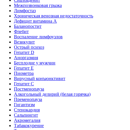
Сиалоаденит
Межпозвонковая грыжа
Лимфостаз
Хроническая венозная недостаточность
Дефицит витамина А
Баланопостит
Флебит
Воспаление лимфоузлов
Везикулит
Острый психоз
Гепатит D
Аноргазмия
Бесплодие у мужчин
Гепатит E
Пиометра
Вирусный конъюнктивит
Гепатит C
Постменопауза
Алкогольный делирий (белая горячка)
Пременопауза
Гигантизм
Стенокардия
Сальпингит
Акромегалия
Табакокурение