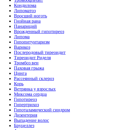
Тромбофлебит
Кондилома
Липоматоз
Вросший ноготь
Гнойная рана
Панариций
Врожденный гипотиреоз
Липома
Гипопитуитаризм
Варикоз
Послеродовый тиреоидит
Тиреоидит Риделя
Тромбоз вен
Паховая грыжа
Цинга
Рассеянный склероз
Корь
Ветрянка у взрослых
Миксома сердца
Гипотиреоз
Гипертрихоз
Гипоталамический синдром
Дизентерия
Выпадение волос
Бруцеллез