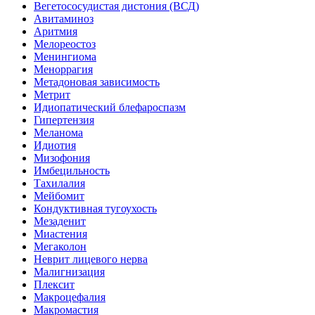
Вегетососудистая дистония (ВСД)
Авитаминоз
Аритмия
Мелореостоз
Менингиома
Меноррагия
Метадоновая зависимость
Метрит
Идиопатический блефароспазм
Гипертензия
Меланома
Идиотия
Мизофония
Имбецильность
Тахилалия
Мейбомит
Кондуктивная тугоухость
Мезаденит
Миастения
Мегаколон
Неврит лицевого нерва
Малигнизация
Плексит
Макроцефалия
Макромастия