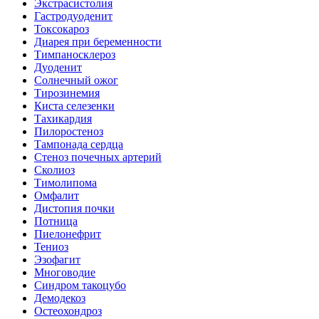
Экстрасистолия
Гастродуоденит
Токсокароз
Диарея при беременности
Тимпаносклероз
Дуоденит
Солнечный ожог
Тирозинемия
Киста селезенки
Тахикардия
Пилоростеноз
Тампонада сердца
Стеноз почечных артерий
Сколиоз
Тимолипома
Омфалит
Дистопия почки
Потница
Пиелонефрит
Тениоз
Эзофагит
Многоводие
Синдром такоцубо
Демодекоз
Остеохондроз