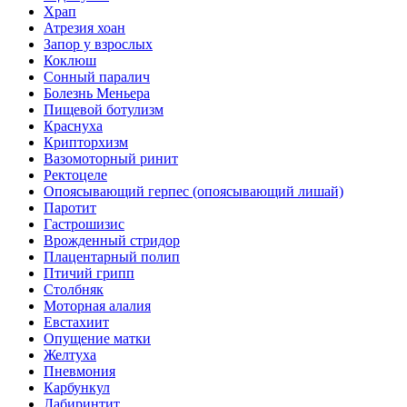
Храп
Атрезия хоан
Запор у взрослых
Коклюш
Сонный паралич
Болезнь Меньера
Пищевой ботулизм
Краснуха
Крипторхизм
Вазомоторный ринит
Ректоцеле
Опоясывающий герпес (опоясывающий лишай)
Паротит
Гастрошизис
Врожденный стридор
Плацентарный полип
Птичий грипп
Столбняк
Моторная алалия
Евстахиит
Опущение матки
Желтуха
Пневмония
Карбункул
Лабиринтит