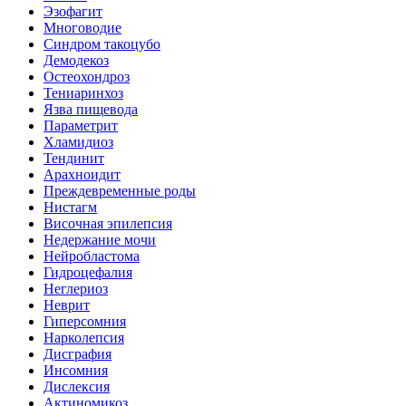
Эзофагит
Многоводие
Синдром такоцубо
Демодекоз
Остеохондроз
Тениаринхоз
Язва пищевода
Параметрит
Хламидиоз
Тендинит
Арахноидит
Преждевременные роды
Нистагм
Височная эпилепсия
Недержание мочи
Нейробластома
Гидроцефалия
Неглериоз
Неврит
Гиперсомния
Нарколепсия
Дисграфия
Инсомния
Дислексия
Актиномикоз