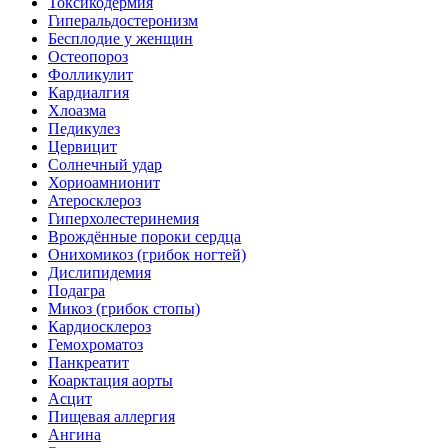
Токсикодермия
Гиперальдостеронизм
Бесплодие у женщин
Остеопороз
Фолликулит
Кардиалгия
Хлоазма
Педикулез
Цервицит
Солнечный удар
Хориоамнионит
Атеросклероз
Гиперхолестеринемия
Врождённые пороки сердца
Онихомикоз (грибок ногтей)
Дислипидемия
Подагра
Микоз (грибок стопы)
Кардиосклероз
Гемохроматоз
Панкреатит
Коарктация аорты
Асцит
Пищевая аллергия
Ангина