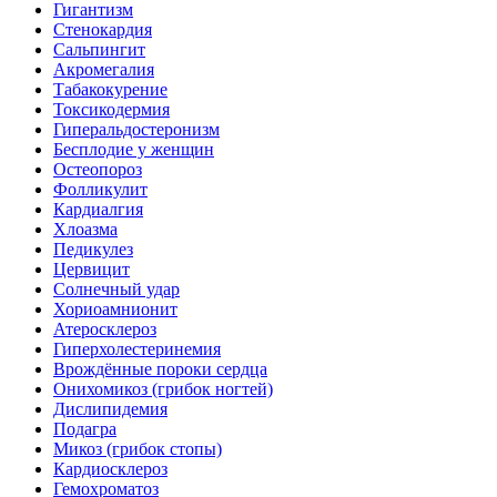
Гигантизм
Стенокардия
Сальпингит
Акромегалия
Табакокурение
Токсикодермия
Гиперальдостеронизм
Бесплодие у женщин
Остеопороз
Фолликулит
Кардиалгия
Хлоазма
Педикулез
Цервицит
Солнечный удар
Хориоамнионит
Атеросклероз
Гиперхолестеринемия
Врождённые пороки сердца
Онихомикоз (грибок ногтей)
Дислипидемия
Подагра
Микоз (грибок стопы)
Кардиосклероз
Гемохроматоз