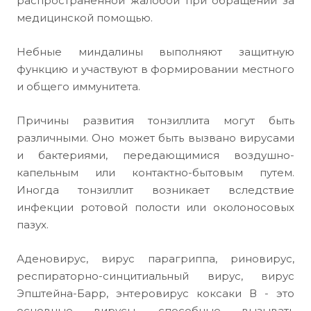
распространенной жалобой при обращении за
медицинской помощью.
Небные миндалины выполняют защитную
функцию и участвуют в формировании местного
и общего иммунитета.
Причины развития тонзиллита могут быть
различными. Оно может быть вызвано вирусами
и бактериями, передающимися воздушно-
капельным или контактно-бытовым путем.
Иногда тонзиллит возникает вследствие
инфекции ротовой полости или околоносовых
пазух.
Аденовирус, вирус парагриппа, риновирус,
респираторно-синцитиальный вирус, вирус
Эпштейна-Барр, энтеровирус коксаки В - это
основные вирусы, способные вызывать