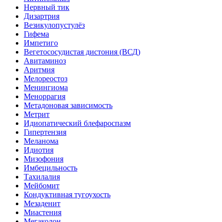
Нервный тик
Дизартрия
Везикулопустулёз
Гифема
Импетиго
Вегетососудистая дистония (ВСД)
Авитаминоз
Аритмия
Мелореостоз
Менингиома
Меноррагия
Метадоновая зависимость
Метрит
Идиопатический блефароспазм
Гипертензия
Меланома
Идиотия
Мизофония
Имбецильность
Тахилалия
Мейбомит
Кондуктивная тугоухость
Мезаденит
Миастения
Мегаколон