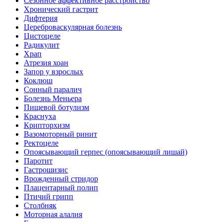
Сезонное аффективное расстройство
Хронический гастрит
Дифтерия
Цереброваскулярная болезнь
Цистоцеле
Радикулит
Храп
Атрезия хоан
Запор у взрослых
Коклюш
Сонный паралич
Болезнь Меньера
Пищевой ботулизм
Краснуха
Крипторхизм
Вазомоторный ринит
Ректоцеле
Опоясывающий герпес (опоясывающий лишай)
Паротит
Гастрошизис
Врожденный стридор
Плацентарный полип
Птичий грипп
Столбняк
Моторная алалия