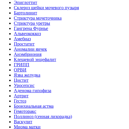
Эпиглоттит
Склероз шейки мочевого пузыря
Бартолинит
Стриктура мочеточника
Стриктура уретры
Гангрена Фурнье
Альвеококкоз
Амебиаз
Простатит
Аномалии яичек
Анэмбриония
Клещевой энцефалит
ГРИПП
ОРВИ
Язва желудка
Цистит
Уросепсис
Аденома гипофиза
Артрит
Гестоз
Бронхиальная астма
Гемоторакс
Поллиноз (сенная лихорадка)
Васкулит
Миома матки