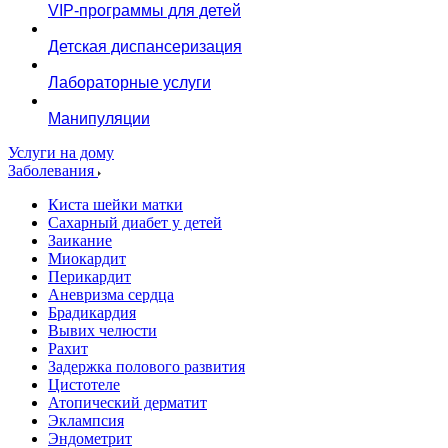
VIP-программы для детей
Детская диспансеризация
Лабораторные услуги
Манипуляции
Услуги на дому
Заболевания
Киста шейки матки
Сахарный диабет у детей
Заикание
Миокардит
Перикардит
Аневризма сердца
Брадикардия
Вывих челюсти
Рахит
Задержка полового развития
Цистотеле
Атопический дерматит
Эклампсия
Эндометрит