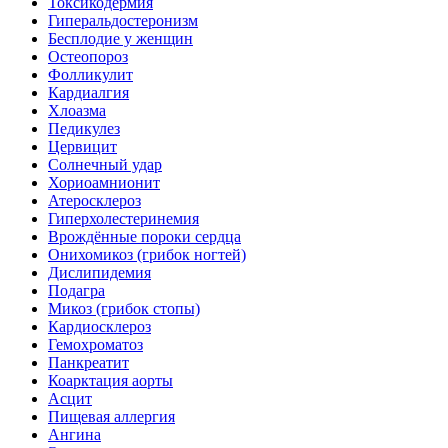
Токсикодермия
Гиперальдостеронизм
Бесплодие у женщин
Остеопороз
Фолликулит
Кардиалгия
Хлоазма
Педикулез
Цервицит
Солнечный удар
Хориоамнионит
Атеросклероз
Гиперхолестеринемия
Врождённые пороки сердца
Онихомикоз (грибок ногтей)
Дислипидемия
Подагра
Микоз (грибок стопы)
Кардиосклероз
Гемохроматоз
Панкреатит
Коарктация аорты
Асцит
Пищевая аллергия
Ангина