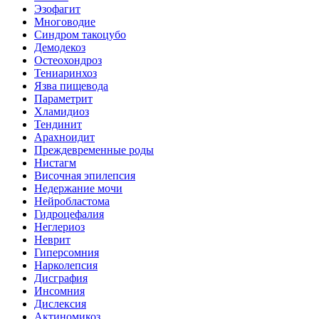
Эзофагит
Многоводие
Синдром такоцубо
Демодекоз
Остеохондроз
Тениаринхоз
Язва пищевода
Параметрит
Хламидиоз
Тендинит
Арахноидит
Преждевременные роды
Нистагм
Височная эпилепсия
Недержание мочи
Нейробластома
Гидроцефалия
Неглериоз
Неврит
Гиперсомния
Нарколепсия
Дисграфия
Инсомния
Дислексия
Актиномикоз