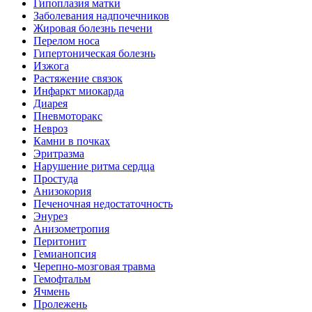
Гипоплазия матки
Заболевания надпочечников
Жировая болезнь печени
Перелом носа
Гипертоническая болезнь
Изжога
Растяжение связок
Инфаркт миокарда
Диарея
Пневмоторакс
Невроз
Камни в почках
Эритразма
Нарушение ритма сердца
Простуда
Анизокория
Печеночная недостаточность
Энурез
Анизометропия
Перитонит
Гемианопсия
Черепно-мозговая травма
Гемофтальм
Ячмень
Пролежень