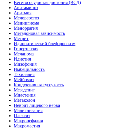
Вегетососудистая дистония (ВСД)
Авитаминоз
Аритмия
Мелореостоз
Менингиома
Меноррагия
Метадоновая зависимость
Метрит
Идиопатический блефароспазм
Гипертензия
Меланома
Идиотия
Мизофония
Имбецильность
Тахилалия
Мейбомит
Кондуктивная тугоухость
Мезаденит
Миастения
Мегаколон
Неврит лицевого нерва
Малигнизация
Плексит
Макроцефалия
Макромастия