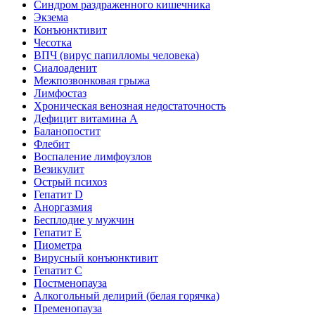
Синдром раздраженного кишечника
Экзема
Конъюнктивит
Чесотка
ВПЧ (вирус папилломы человека)
Сиалоаденит
Межпозвонковая грыжа
Лимфостаз
Хроническая венозная недостаточность
Дефицит витамина А
Баланопостит
Флебит
Воспаление лимфоузлов
Везикулит
Острый психоз
Гепатит D
Аноргазмия
Бесплодие у мужчин
Гепатит E
Пиометра
Вирусный конъюнктивит
Гепатит C
Постменопауза
Алкогольный делирий (белая горячка)
Пременопауза