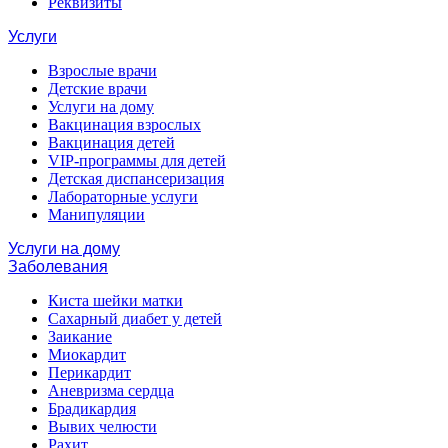
Реквизиты
Услуги
Взрослые врачи
Детские врачи
Услуги на дому
Вакцинация взрослых
Вакцинация детей
VIP-программы для детей
Детская диспансеризация
Лабораторные услуги
Манипуляции
Услуги на дому
Заболевания
Киста шейки матки
Сахарный диабет у детей
Заикание
Миокардит
Перикардит
Аневризма сердца
Брадикардия
Вывих челюсти
Рахит