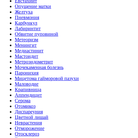
Евстахиит
Опущение матки
Желтуха
Пневмония
Карбункул
Лабиринтит
Обвитие пуповиной
Метеоризм
Менингит
Медиастинит
Мастоидит
Метроэндометрит
Мочекаменная болезнь
Паронихия
Мицетома гайморовой пазухи
Маловодие
Крапивница
Аппендицит
Серома
Отомикоз
Диспареуния
Цветной лишай
Неврастения
Отморожение
Отосклероз