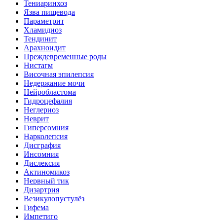
Тениаринхоз
Язва пищевода
Параметрит
Хламидиоз
Тендинит
Арахноидит
Преждевременные роды
Нистагм
Височная эпилепсия
Недержание мочи
Нейробластома
Гидроцефалия
Неглериоз
Неврит
Гиперсомния
Нарколепсия
Дисграфия
Инсомния
Дислексия
Актиномикоз
Нервный тик
Дизартрия
Везикулопустулёз
Гифема
Импетиго