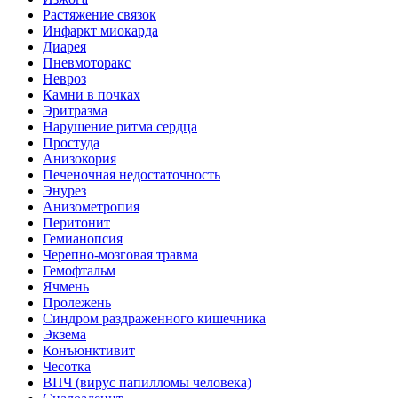
Растяжение связок
Инфаркт миокарда
Диарея
Пневмоторакс
Невроз
Камни в почках
Эритразма
Нарушение ритма сердца
Простуда
Анизокория
Печеночная недостаточность
Энурез
Анизометропия
Перитонит
Гемианопсия
Черепно-мозговая травма
Гемофтальм
Ячмень
Пролежень
Синдром раздраженного кишечника
Экзема
Конъюнктивит
Чесотка
ВПЧ (вирус папилломы человека)