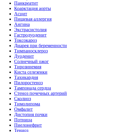
Панкреатит
Коарктация аорты
Асцит
Пищевая аллергия
Ангина
Экстрасистолия
Гастродуоденит
Токсокароз
Диарея при беременности
Тимпаносклероз
Дуоденит
Солнечный ожог
Тирозинемия
Киста селезенки
Тахикардия
Пилоростеноз
Тампонада сердца
Стеноз почечных артерий
Сколиоз
Тимолипома
Омфалит
Дистопия почки
Потница
Пиелонефрит
Тениоз