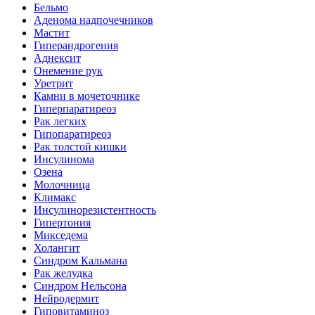
Бельмо
Аденома надпочечников
Мастит
Гиперандрогения
Аднексит
Онемение рук
Уретрит
Камни в мочеточнике
Гиперпаратиреоз
Рак легких
Гипопаратиреоз
Рак толстой кишки
Инсулинома
Озена
Молочница
Климакс
Инсулинорезистентность
Гипертония
Микседема
Холангит
Синдром Кальмана
Рак желудка
Синдром Нельсона
Нейродермит
Гиповитаминоз