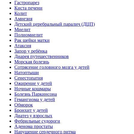
Гастропарез
Киста печени
Колит
Амнезия
Детский церебральный паралич (ДЦП)
Миелит
Полиомиелит
Рак шейки матки
Атаксия
Запор у ребёнка
Диарея путешественников
Морская болезнь
Сотрясение головного мозга у детей
Натоптыши
Сенестопатия
Ожирение у детей
Ночные кошмары
Болезнь Паркинсона
Гемангиома у детей
Обморок
Бронхит у детей
Диатез у взрослых
Фебрильные судороги
Аденома простаты
Нарушение сердечного ритма