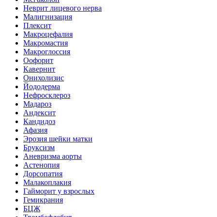
Неврит лицевого нерва
Малигнизация
Плексит
Макроцефалия
Макромастия
Макроглоссия
Оофорит
Кавернит
Онихолизис
Йододерма
Нефросклероз
Мадароз
Андексит
Кандидоз
Афазия
Эрозия шейки матки
Бруксизм
Аневризма аорты
Астенопия
Дорсопатия
Малакоплакия
Гайморит у взрослых
Гемикрания
БЦЖ