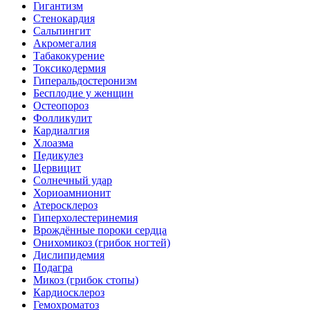
Гигантизм
Стенокардия
Сальпингит
Акромегалия
Табакокурение
Токсикодермия
Гиперальдостеронизм
Бесплодие у женщин
Остеопороз
Фолликулит
Кардиалгия
Хлоазма
Педикулез
Цервицит
Солнечный удар
Хориоамнионит
Атеросклероз
Гиперхолестеринемия
Врождённые пороки сердца
Онихомикоз (грибок ногтей)
Дислипидемия
Подагра
Микоз (грибок стопы)
Кардиосклероз
Гемохроматоз