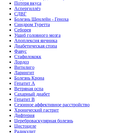
Потеря вкуса
Аспергиллёз
СДВГ
Болезнь Шенлейн - Геноха
Синдром Туретта
Себорея
Ушиб головного мозга
Апоплексия яичника
Диабетическая стопа
Фавус
Стафилококк
Лордоз
Витилиго
Ларингит
Болезнь Крона
Гепатит A
Ветряная оспа
Сахарный диабет
Гепатит B
Сезонное аффективное расстройство
Хронический гастрит
Дифтерия
Цереброваскулярная болезнь
Цистоцеле
Радикулит