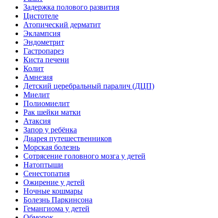
Задержка полового развития
Цистотеле
Атопический дерматит
Эклампсия
Эндометрит
Гастропарез
Киста печени
Колит
Амнезия
Детский церебральный паралич (ДЦП)
Миелит
Полиомиелит
Рак шейки матки
Атаксия
Запор у ребёнка
Диарея путешественников
Морская болезнь
Сотрясение головного мозга у детей
Натоптыши
Сенестопатия
Ожирение у детей
Ночные кошмары
Болезнь Паркинсона
Гемангиома у детей
Обморок