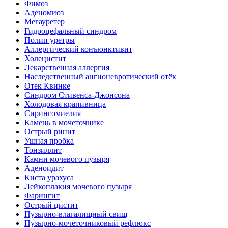
Фимоз
Аденомиоз
Мегауретер
Гидроцефальный синдром
Полип уретры
Аллергический конъюнктивит
Холецистит
Лекарственная аллергия
Наследственный ангионевротический отёк
Отек Квинке
Синдром Стивенса-Джонсона
Холодовая крапивница
Сирингомиелия
Камень в мочеточнике
Острый ринит
Ушная пробка
Тонзиллит
Камни мочевого пузыря
Аденоидит
Киста урахуса
Лейкоплакия мочевого пузыря
Фарингит
Острый цистит
Пузырно-влагалищный свищ
Пузырно-мочеточниковый рефлюкс