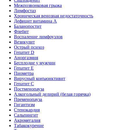
Сиалоаденит
Межпозвонковая грыжа
Лимфостаз
Хроническая венозная недостаточность
Дефицит витамина А
Баланопостит
Флебит
Воспаление лимфоузлов
Везикулит
Острый психоз
Гепатит D
Аноргазмия
Бесплодие у мужчин
Гепатит E
Пиометра
Вирусный конъюнктивит
Гепатит C
Постменопауза
Алкогольный делирий (белая горячка)
Пременопауза
Гигантизм
Стенокардия
Сальпингит
Акромегалия
Табакокурение