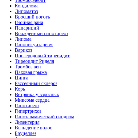
Тромбофлебит
Кондилома
Липоматоз
Вросший ноготь
Гнойная рана
Панариций
Врожденный гипотиреоз
Липома
Гипопитуитаризм
Варикоз
Послеродовый тиреоидит
Тиреоидит Риделя
Тромбоз вен
Паховая грыжа
Цинга
Рассеянный склероз
Корь
Ветрянка у взрослых
Миксома сердца
Гипотиреоз
Гипертрихоз
Гипоталамический синдром
Дизентерия
Выпадение волос
Бруцеллез