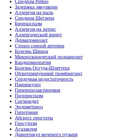
Синдром Рейно
Задержка эякуляции
Аллергия на пыль
Синдром Шегрена
Бронхоспазм
Аллергия на латекс
Аллергический ринит
Дерматомиозит
Стеноз сонной артерии
Болезнь Шинца
Микроскопический полиангиит
Кардиомиопатия
Болезнь Осгуда-Шляттера
Облитерирующий тромбангиит
Сердечная недостаточность
Панникулит
Гиперпролактинемия
Пилороспазм
Сигмоидит
Эндометриоз
Гипотония
Абсцесс простаты
Гирсутизм
Агалактия
Дивертикул мочевого пузыря