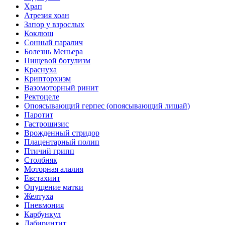
Храп
Атрезия хоан
Запор у взрослых
Коклюш
Сонный паралич
Болезнь Меньера
Пищевой ботулизм
Краснуха
Крипторхизм
Вазомоторный ринит
Ректоцеле
Опоясывающий герпес (опоясывающий лишай)
Паротит
Гастрошизис
Врожденный стридор
Плацентарный полип
Птичий грипп
Столбняк
Моторная алалия
Евстахиит
Опущение матки
Желтуха
Пневмония
Карбункул
Лабиринтит