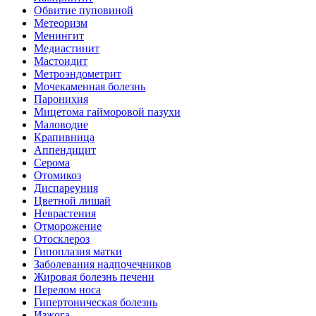
Обвитие пуповиной
Метеоризм
Менингит
Медиастинит
Мастоидит
Метроэндометрит
Мочекаменная болезнь
Паронихия
Мицетома гайморовой пазухи
Маловодие
Крапивница
Аппендицит
Серома
Отомикоз
Диспареуния
Цветной лишай
Неврастения
Отморожение
Отосклероз
Гипоплазия матки
Заболевания надпочечников
Жировая болезнь печени
Перелом носа
Гипертоническая болезнь
Изжога