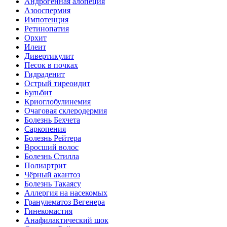
Андрогенная алопеция
Азооспермия
Импотенция
Ретинопатия
Орхит
Илеит
Дивертикулит
Песок в почках
Гидраденит
Острый тиреоидит
Бульбит
Криоглобулинемия
Очаговая склеродермия
Болезнь Бехчета
Саркопения
Болезнь Рейтера
Вросший волос
Болезнь Стилла
Полиартрит
Чёрный акантоз
Болезнь Такаясу
Аллергия на насекомых
Гранулематоз Вегенера
Гинекомастия
Анафилактический шок