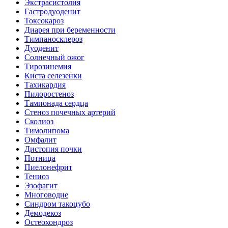
Экстрасистолия
Гастродуоденит
Токсокароз
Диарея при беременности
Тимпаносклероз
Дуоденит
Солнечный ожог
Тирозинемия
Киста селезенки
Тахикардия
Пилоростеноз
Тампонада сердца
Стеноз почечных артерий
Сколиоз
Тимолипома
Омфалит
Дистопия почки
Потница
Пиелонефрит
Тениоз
Эзофагит
Многоводие
Синдром такоцубо
Демодекоз
Остеохондроз