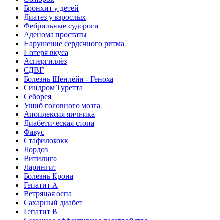
Бронхит у детей
Диатез у взрослых
Фебрильные судороги
Аденома простаты
Нарушение сердечного ритма
Потеря вкуса
Аспергиллёз
СДВГ
Болезнь Шенлейн - Геноха
Синдром Туретта
Себорея
Ушиб головного мозга
Апоплексия яичника
Диабетическая стопа
Фавус
Стафилококк
Лордоз
Витилиго
Ларингит
Болезнь Крона
Гепатит A
Ветряная оспа
Сахарный диабет
Гепатит B